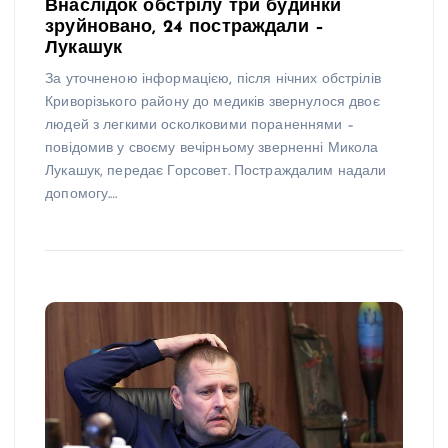
Внаслідок обстрілу три будинки
зруйновано, 24 постраждали –
Лукашук
За уточненою інформацією, після нічних обстрілів
Криворізького району до медиків звернулося двоє
людей з легкими осколковими пораненнями –
повідомив у своєму вечірньому зверненні Микола
Лукашук, передає Горсовет. Постраждалим надали
допомогу.…