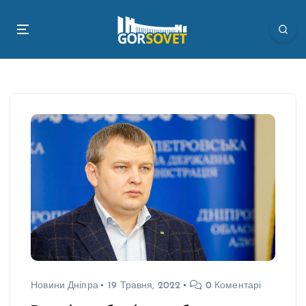
П
е
р
е
й
т
и
д
о
в
м
і
с
т
у
Новини Дніпра
19 Травня, 2022
0 Коментарі