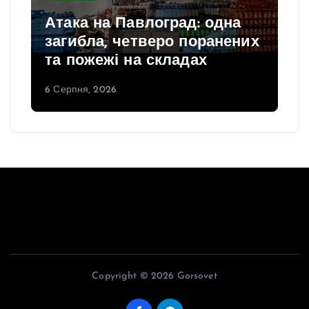
и
Атака на Павлоград: одна
с
загибла, четверо поранених
і
та пожежі на складах
в
6 Серпня, 2026
Copyright © 2026 Gorsovet