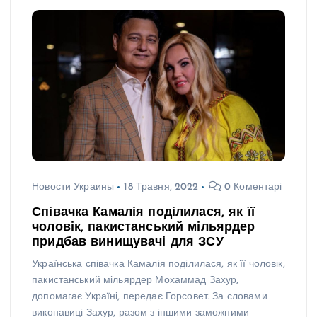
Новости Украины
18 Травня, 2022
0 Коментарі
Співачка Камалія поділилася, як її
чоловік, пакистанський мільярдер
придбав винищувачі для ЗСУ
Українська співачка Камалія поділилася, як її чоловік,
пакистанський мільярдер Мохаммад Захур,
допомагає Україні, передає Горсовет. За словами
виконавиці Захур, разом з іншими заможними