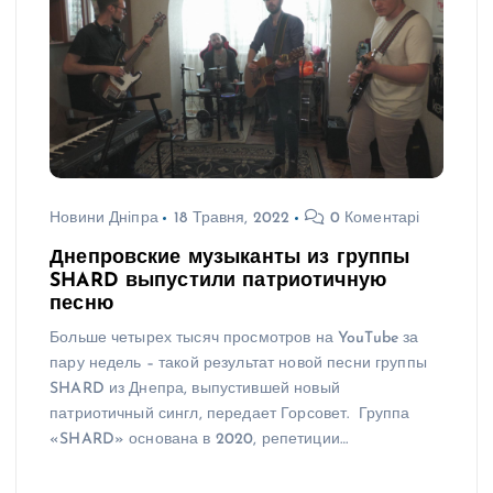
Новини Дніпра
18 Травня, 2022
0 Коментарі
Днепровские музыканты из группы
SHARD выпустили патриотичную
песню
Больше четырех тысяч просмотров на YouTube за
пару недель – такой результат новой песни группы
SHARD из Днепра, выпустившей новый
патриотичный сингл, передает Горсовет. Группа
«SHARD» основана в 2020, репетиции…