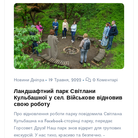
Новини Дніпра
19 Травня, 2022
0 Коментарі
Ландшафтний парк Світлани
Кульбашної у сел. Військове відновив
свою роботу
Про відновлення роботи парку повідомила Світлана
Кульбашна на Facebook-сторінці парку, передає
Горсовет. Друзі! Наш парк знов відкрит для групових
екскурсій. У нас тихо, красиво та безпечно. –