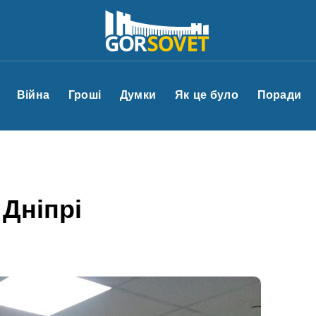
Війна
Гроші
Думки
Як це було
Поради
Дніпрі