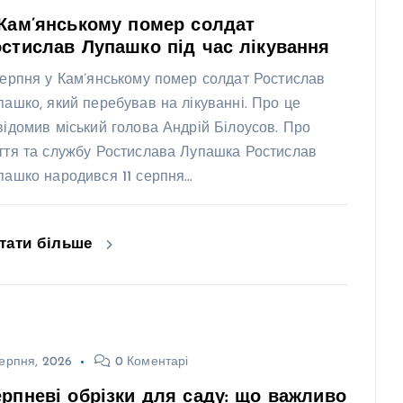
Кам’янському помер солдат
стислав Лупашко під час лікування
серпня у Кам’янському помер солдат Ростислав
пашко, який перебував на лікуванні. Про це
відомив міський голова Андрій Білоусов. Про
ття та службу Ростислава Лупашка Ростислав
пашко народився 11 серпня…
тати більше
ерпня, 2026
0 Коментарі
рпневі обрізки для саду: що важливо