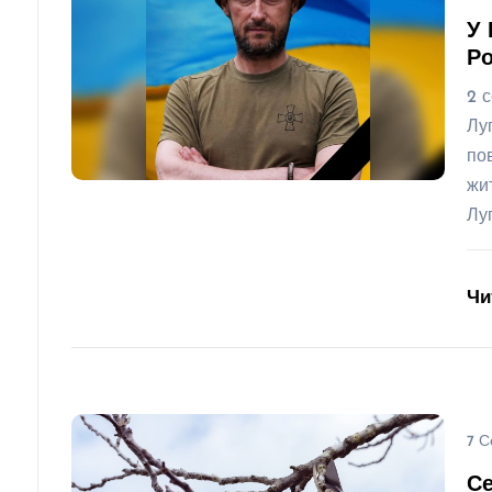
У 
Ро
2 
Лу
по
жи
Лу
Чи
7 С
Се