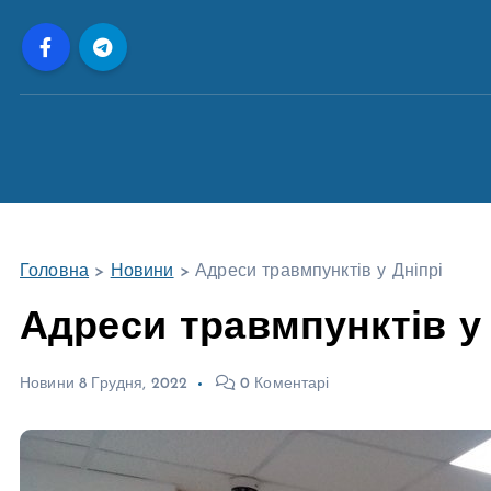
П
е
р
е
й
т
и
д
о
Головна
>
Новини
>
Адреси травмпунктів у Дніпрі
в
м
Адреси травмпунктів у 
і
с
Новини
8 Грудня, 2022
0 Коментарі
т
у