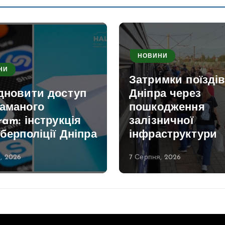
НОВИНИ
НИ
Затримки поїздів
ідновити доступ
Дніпра через
ламаного
пошкодження
ram: інструкція
залізничної
іберполіції Дніпра
інфраструктури
, 2026
7 Серпня, 2026