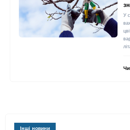
з
У 
ва
цв
ва
лі
Чи
Інші новини