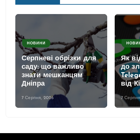
НОВИНИ
НОВИ
Серпневі обрізки для
Як в
саду: що важливо
до з
знати мешканцям
Teleg
Дніпра
від К
7 Серпня, 2026
7 Серпня