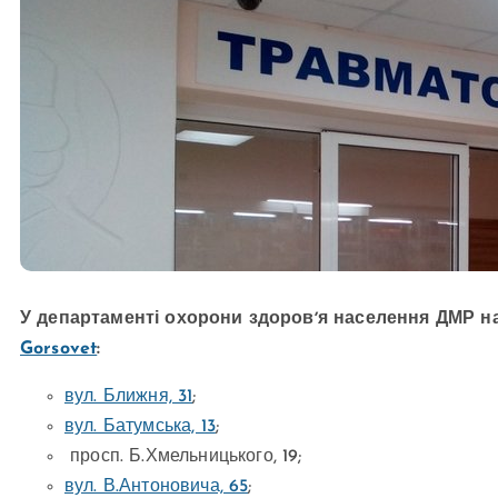
У департаменті охорони здоровʼя населення ДМР на
Gorsovet
:
вул. Ближня, 31
;
вул. Батумська, 13
;
просп. Б.Хмельницького, 19;
вул. В.Антоновича, 65
;