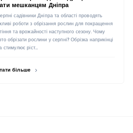
нати мешканцям Дніпра
серпні садівники Дніпра та області проводять
жливі роботи з обрізання рослин для покращення
ітіння та врожайності наступного сезону. Чому
рто обрізати рослини у серпні? Обрізка наприкінці
та стимулює ріст…
тати більше