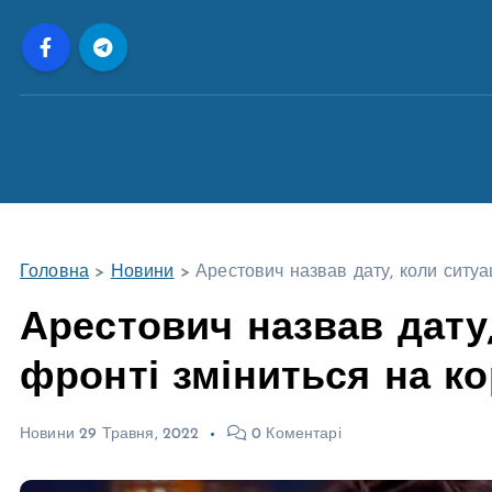
П
е
р
е
й
т
и
д
о
Головна
>
Новини
>
Арестович назвав дату, коли ситуа
в
м
Арестович назвав дату,
і
фронті зміниться на ко
с
т
у
Новини
29 Травня, 2022
0 Коментарі