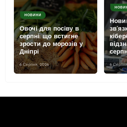
НОВИ
НОВИНИ
Нови
Овочі для посіву в
зв’яз
серпні: що встигне
кібер
зрости до морозів у
відзн
Дніпрі
серп
6 Серпня, 2026
6 Серпня