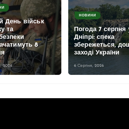
НИ
НОВИНИ
й День військ
ку та
Погода 7 серпня 
безпеки
Дніпрі: спека
ачатимуть 8
збережеться, дощ
ня
заході України
, 2026
6 Серпня, 2026