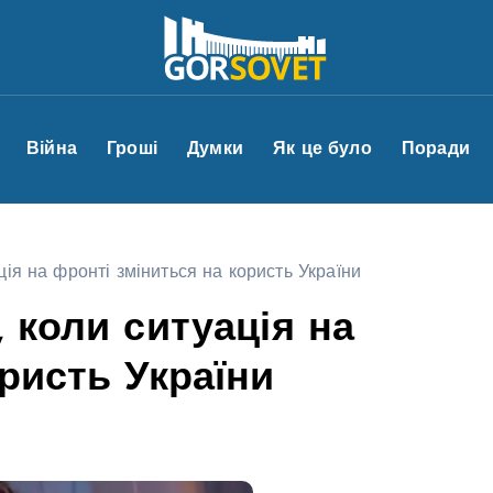
Війна
Гроші
Думки
Як це було
Поради
ція на фронті зміниться на користь України
 коли ситуація на
ристь України