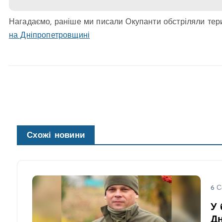
Нагадаємо, раніше ми писали Окупанти обстріляли терит
на Дніпропетровщині
Схожі новини
6 С
У 
Д