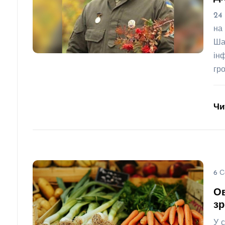
24
на
Ша
ін
гр
Чи
6 С
Ов
зр
У 