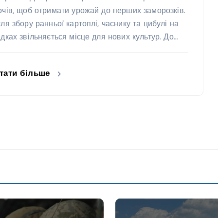
очів, щоб отримати урожай до перших заморозків.
сля збору ранньої картоплі, часнику та цибулі на
ядках звільняється місце для нових культур. До…
тати більше