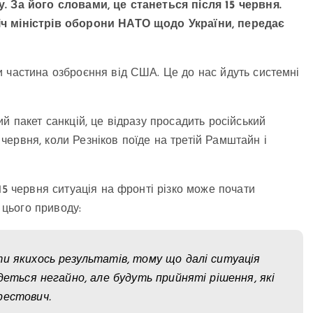
. За його словами, це станеться після 15 червня.
іч міністрів оборони НАТО щодо України, передає
 частина озброєння від США. Це до нас йдуть системні
й пакет санкцій, це відразу просадить російський
6 червня, коли Резніков поїде на третій Рамштайн і
15 червня ситуація на фронті різко може почати
 цього приводу:
и якихось результатів, тому що далі ситуація
деться негайно, але будуть прийняті рішення, які
рестович.