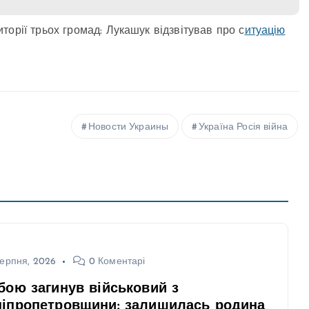
орії трьох громад: Лукашук відзвітував про с
итуацію
Новости Украины
Україна Росія війна
ерпня, 2026
0 Коментарі
бою загинув військовий з
ніпропетровщини: залишилась родина