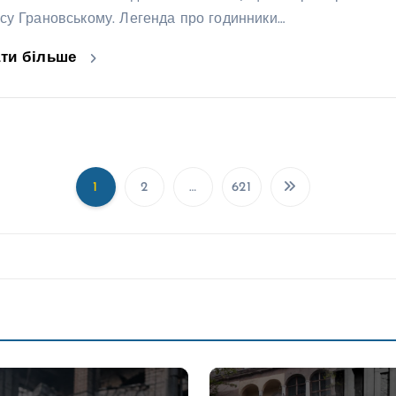
су Грановському. Легенда про годинники…
ати більше
1
2
…
621
П
а
г
і
н
а
ц