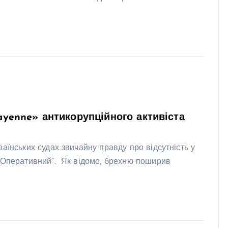
Cayenne» антикорупційного активіста
аїнських судах звичайну правду про відсутність у
о Оперативний”. Як відомо, брехню поширив