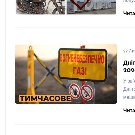
попу
Чит
27 Ли
Дні
202
У зв
Дніп
мешк
Чит