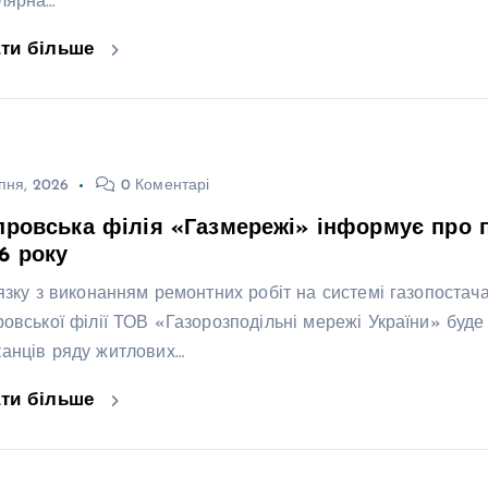
лярна…
ати більше
пня, 2026
0 Коментарі
провська філія «Газмережі» інформує про 
6 року
’язку з виконанням ремонтних робіт на системі газопостач
ровської філії ТОВ «Газорозподільні мережі України» буд
анців ряду житлових…
ати більше