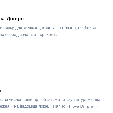
на Дніпро
очинку для мешканців міста та області, особливо в
ишок серед зелені, а перехожі…
о
 із численними арт-об’єктами та скульптурами, які
ежна – найвідоміші локації Напис «I love Dnipro» –