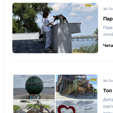
30 Ли
Пар
Парк
літні
Чит
29 Ли
Топ
Дніп
варт