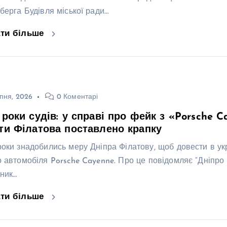
нберга Будівля міської ради…
ати більше
пня, 2026
0 Коментарі
 роки судів: у справі про фейк з «Porsche 
ти Філатова поставлено крапку
роки знадобились меру Дніпра Філатову, щоб довести в укр
о автомобіля Porsche Cayenne. Про це повідомляє “Дніпр
ьник…
ати більше