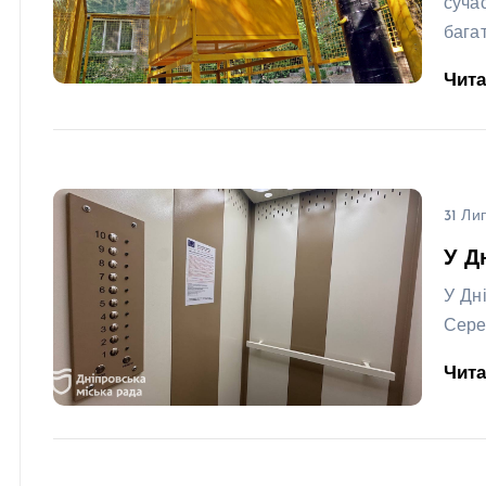
суча
бага
Чит
31 Ли
У Д
У Дн
Сере
Чит