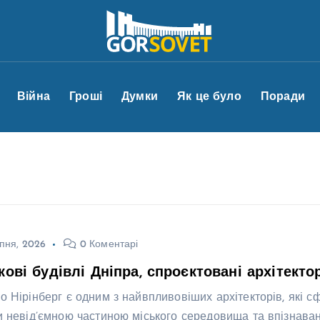
Війна
Гроші
Думки
Як це було
Поради
пня, 2026
0 Коментарі
кові будівлі Дніпра, спроєктовані архітект
о Нірінберг є одним з найвпливовіших архітекторів, які 
и невід’ємною частиною міського середовища та впізнава