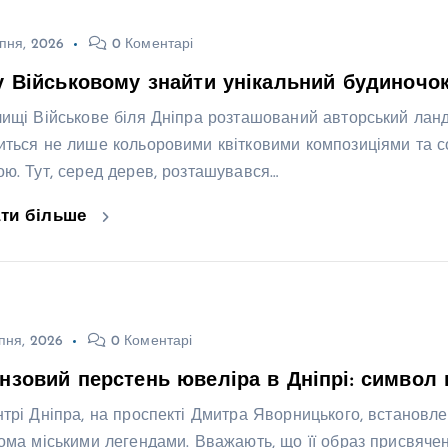
пня, 2026
0 Коментарі
у Військовому знайти унікальний будиночок
лищі Військове біля Дніпра розташований авторський лан
иться не лише кольоровими квітковими композиціями та 
ою. Тут, серед дерев, розташувався…
ати більше
пня, 2026
0 Коментарі
нзовий перстень ювеліра в Дніпрі: символ 
нтрі Дніпра, на проспекті Дмитра Яворницького, встановле
кома міськими легендами. Вважають, що її образ присвяч