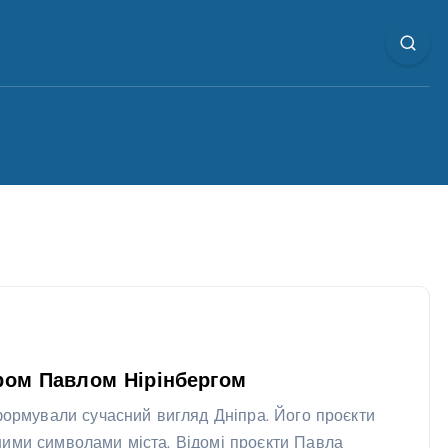
ором Павлом Нірінбергом
сформували сучасний вигляд Дніпра. Його проєкти
ними символами міста. Відомі проєкти Павла