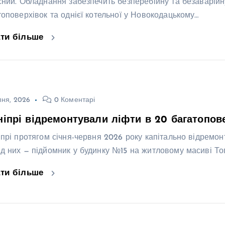
сний. Обладнання забезпечить безперебійну та безаварійн
топоверхівок та однієї котельної у Новокодацькому…
ати більше
пня, 2026
0 Коментарі
ніпрі відремонтували ліфти в 20 багатопове
іпрі протягом січня-червня 2026 року капітально відремон
д них — підйомник у будинку №15 на житловому масиві То
ати більше