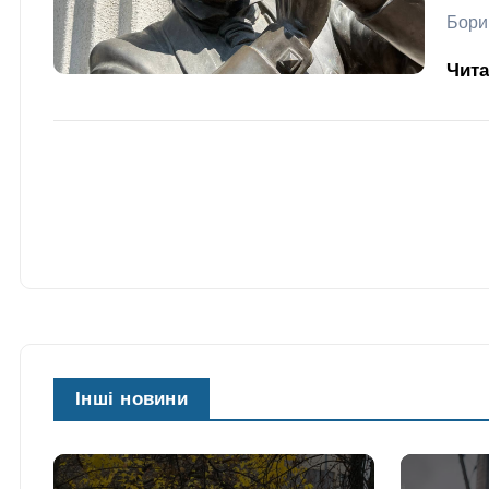
Бори
Чит
Інші новини