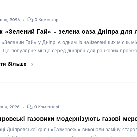
пня, 2026
0 Коментарі
к «Зелений Гай» – зелена оаза Дніпра для 
 «Зелений Гай» у Дніпрі є одним із найзеленіших місць міс
и. Це популярне місце серед дніпрян для ранкових пробіж
ати більше
пня, 2026
0 Коментарі
провські газовики модернізують газові мере
вці Дніпровської філії «Газмережі» виконали заміну стар