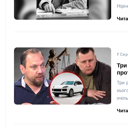
Нірі
Чит
7 Сер
Три
про
Три 
ньог
очіл
Чит