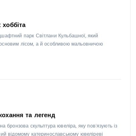
 хоббіта
дшафтний парк Світлани Кульбашної, який
сосновим лісом, а й особливою мальовничою
кохання та легенд
на бронзова скульптура ювеліра, яку пов’язують із
ений відомому катеринославському ювеліреві