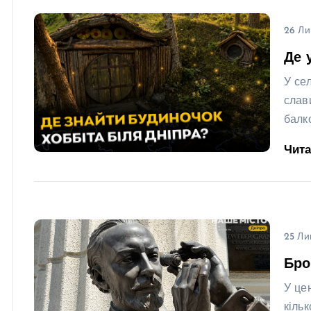
26 Ли
Де 
У се
слав
балк
Чит
25 Ли
Бро
У це
кіль