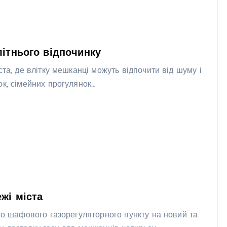
літнього відпочинку
та, де влітку мешканці можуть відпочити від шуму і
ок, сімейних прогулянок…
жі міста
ого шафового газорегуляторного пункту на новий та