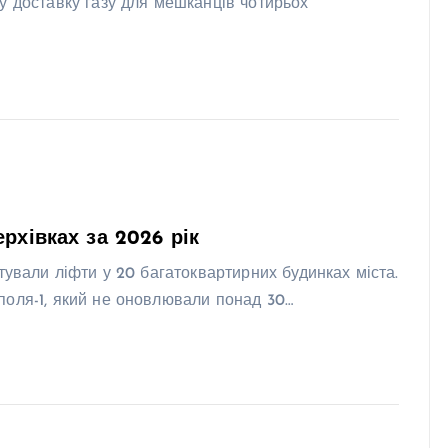
у доставку газу для мешканців чотирьох
рхівках за 2026 рік
тували ліфти у 20 багатоквартирних будинках міста.
поля-1, який не оновлювали понад 30…