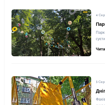
4 Сер
Пар
Парк
суєт
Чит
3 Сер
Дні
Фахі