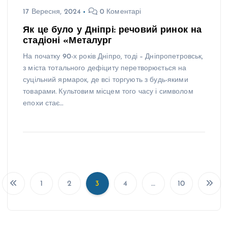
17 Вересня, 2024
0 Коментарі
Як це було у Дніпрі: речовий ринок на
стадіоні «Металург
На початку 90-х років Дніпро, тоді – Дніпропетровськ,
з міста тотального дефіциту перетворюється на
суцільний ярмарок, де всі торгують з будь-якими
товарами. Культовим місцем того часу і символом
епохи стає…
1
2
3
4
…
10
П
а
г