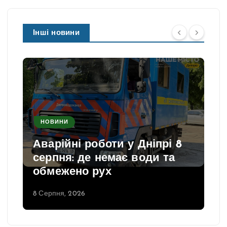
і
н
а
Інші новини
ц
і
я
з
а
п
НОВИНИ
и
Аварійні роботи у Дніпрі 8
с
серпня: де немає води та
і
обмежено рух
в
8 Серпня, 2026