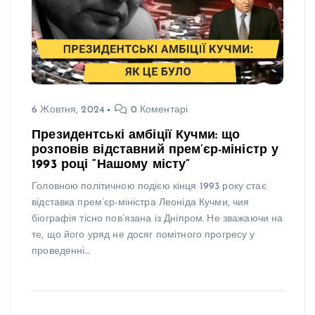
6 Жовтня, 2024
0 Коментарі
Президентські амбіції Кучми: що
розповів відставний прем’єр-міністр у
1993 році “Нашому місту”
Головною політичною подією кінця 1993 року стає
відставка прем’єр-міністра Леоніда Кучми, чия
біографія тісно пов’язана із Дніпром. Не зважаючи на
те, що його уряд не досяг помітного прогресу у
проведенні…