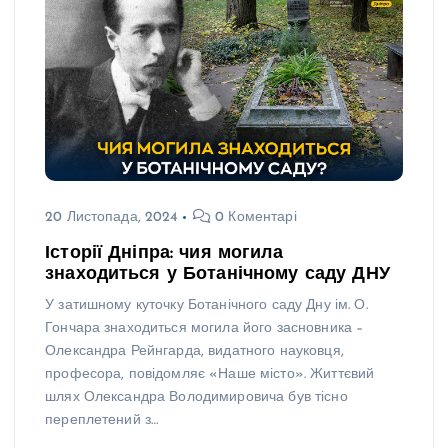
20 Листопада, 2024
0 Коментарі
Історії Дніпра: чия могила
знаходиться у Ботанічному саду ДНУ
У затишному куточку Ботанічного саду Дну ім. О.
Гончара знаходиться могила його засновника –
Олександра Рейнгарда, видатного науковця,
професора, повідомляє «Наше місто». Життєвий
шлях Олександра Володимировича був тісно
переплетений з…