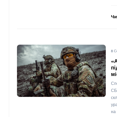
Чи
8 С
«
пі
мі
Сп
СБ
ск
ур
на 