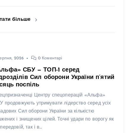
тати більше
ерпня, 2026
0 Коментарі
Альфа» СБУ — ТОП-1 серед
дрозділів Сил оборони України п’ятий
сяць поспіль
ецпризначенці Центру спецоперацій «Альфа»
У продовжують утримувати лідерство серед усіх
ладових Сил оборони України за кількістю
ажених і знищених цілей. Точні удари по ворогу як
передовій, так і в…