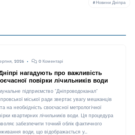
Новини Дніпра
ерпня, 2026
0 Коментарі
Дніпрі нагадують про важливість
оєчасної повірки лічильників води
мунальне підприємство “Дніпроводоканал”
іпровської міської ради звертає увагу мешканців
ста на необхідність своєчасної метрологічної
вірки квартирних лічильників води. Ця процедура
зволяє забезпечити точний облік фактичного
оживання води, що відображається у…