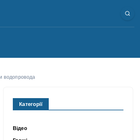
ди водопровода
Категорії
Відео