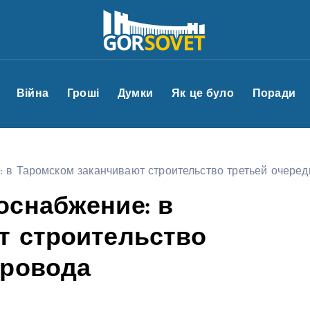
Війна
Гроші
Думки
Як це було
Поради
 в Таромском заканчивают строительство третьей очере
оснабжение: в
т строительство
провода