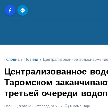
П
е
р
е
й
т
и
д
о
Головна
>
Новини
>
Централизованное водоснабжение:
в
м
Централизованное вод
і
Таромском заканчиваю
с
т
третьей очереди водо
у
Новини
,
Фото
18 Листопада, 2021
0 Коментарі