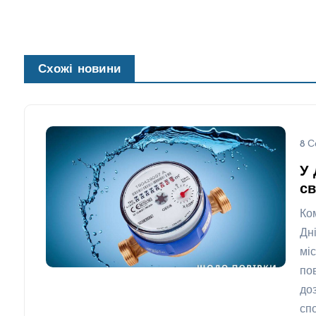
Схожі новини
8 С
У 
св
Ко
Дн
мі
по
до
сп