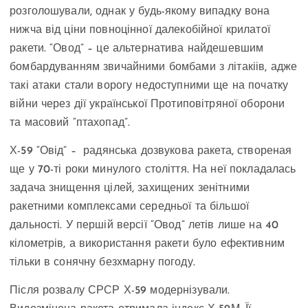
розголошували, однак у будь-якому випадку вона
нижча від ціни повноцінної далекобійної крилатої
ракети. “Овод” – це альтернатива найдешевшим
бомбардуванням звичайними бомбами з літакіів, адже
такі атаки стали ворогу недоступними ще на початку
війни через дії української Протиповітряної оборони
та масовий “птахопад”.
Х-59 “Овід” – радянська дозвукова ракета, створеная
ще у 70-ті роки минулого століття. На неї покладалась
задача знищення цілей, захищених зенітними
ракетними комплексами середньої та більшої
дальності. У першій версії “Овод” летів лише на 40
кілометрів, а використання ракети було ефективним
тільки в сонячну безхмарну погоду.
Після розвалу СРСР Х-59 модернізували.