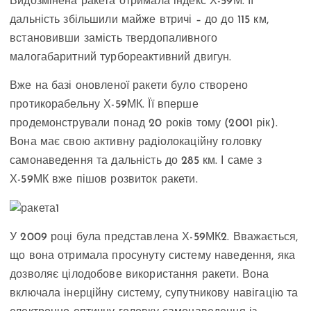
Видозмінена ракета отримала індекс Х-59М. Її
дальність збільшили майже втричі – до до 115 км,
встановивши замість твердопаливного
малогабаритний турбореактивний двигун.
Вже на базі оновленої ракети було створено
протикорабельну Х-59МК. Її вперше
продемонстрували понад 20 років тому (2001 рік).
Вона має свою активну радіолокаційну головку
самонаведення та дальність до 285 км. І саме з
Х-59МК вже пішов розвиток ракети.
У 2009 році була представлена Х-59МК2. Вважається,
що вона отримала просунуту систему наведення, яка
дозволяє цілодобове використання ракети. Вона
включала інерційну систему, супутникову навігацію та