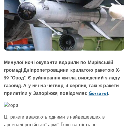
Минулої ночі окупанти вдарили по Мирівській
громаді Дніпропетровщини крилатою ракетою X-
59 “Овод”. Є руйнування житла, виведений з ладу
газовід. А у ніч на четвер, 4 серпня, такі ж ракети
прилетіли у Запоріжжя, повідомляє
Gorsovet
.
Ці ракети вважають одними з найдешевших в
арсеналі російської армії. Їхню вартість не