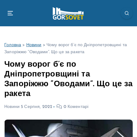
П
е
р
е
й
т
Головна
>
Новини
>
Чому ворог б’є по Дніпропетровщині та
и
Запоріжжю “Оводами”. Що це за ракета
д
о
Чому ворог б’є по
в
Дніпропетровщині та
м
і
Запоріжжю “Оводами”. Що це за
с
ракета
т
у
Новини
5 Серпня, 2022
0 Коментарі