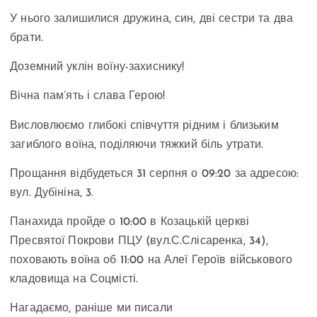
У нього залишилися дружина, син, дві сестри та два
брати.
Доземний уклін воїну-захиснику!
Вічна пам’ять і слава Герою!
Висловлюємо глибокі співчуття рідним і близьким
загиблого воїна, поділяючи тяжкий біль утрати.
Прощання відбудеться 31 серпня о 09:20 за адресою:
вул. Дубініна, 3.
Панахида пройде о 10:00 в Козацькій церкві
Пресвятої Покрови ПЦУ (вул.С.Слісаренка, 34),
поховають воїна об 11:00 на Алеї Героїв військового
кладовища на Соцмісті.
Нагадаємо, раніше ми писали