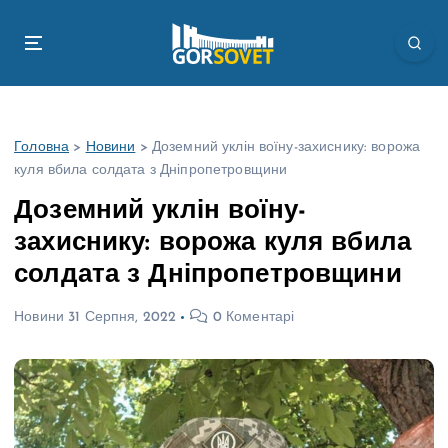
П
е
р
е
й
т
Головна
>
Новини
>
Доземний уклін воїну-захиснику: ворожа
и
куля вбила солдата з Дніпропетровщини
д
о
Доземний уклін воїну-
в
захиснику: ворожа куля вбила
м
і
солдата з Дніпропетровщини
с
т
Новини
31 Серпня, 2022
0 Коментарі
у