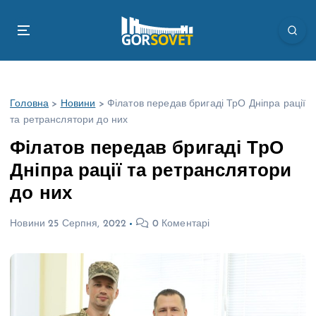
П
е
р
е
й
т
Головна
>
Новини
>
Філатов передав бригаді ТрО Дніпра рації
и
та ретранслятори до них
д
о
Філатов передав бригаді ТрО
в
Дніпра рації та ретранслятори
м
і
до них
с
т
Новини
25 Серпня, 2022
0 Коментарі
у