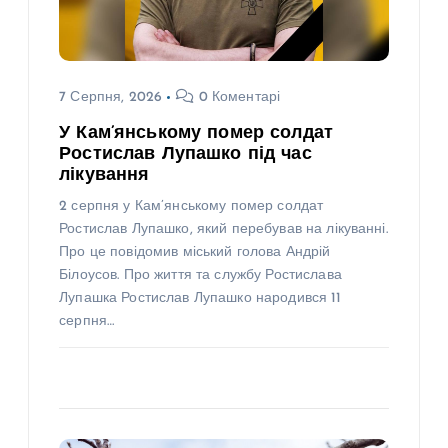
7 Серпня, 2026
0 Коментарі
У Кам’янському помер солдат
Ростислав Лупашко під час
лікування
2 серпня у Кам’янському помер солдат
Ростислав Лупашко, який перебував на лікуванні.
Про це повідомив міський голова Андрій
Білоусов. Про життя та службу Ростислава
Лупашка Ростислав Лупашко народився 11
серпня…