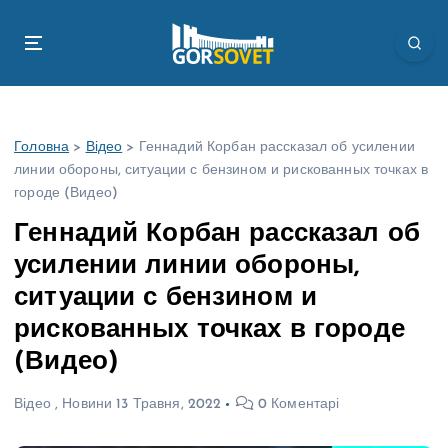
П
е
р
е
й
т
Головна
>
Відео
>
Геннадий Корбан рассказал об усилении
и
линии обороны, ситуации с бензином и рискованных точках в
д
городе (Видео)
о
в
Геннадий Корбан рассказал об
м
усилении линии обороны,
і
с
ситуации с бензином и
т
рискованных точках в городе
у
(Видео)
Відео
,
Новини
13 Травня, 2022
0 Коментарі