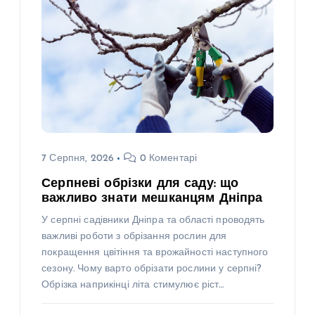
7 Серпня, 2026
0 Коментарі
Серпневі обрізки для саду: що
важливо знати мешканцям Дніпра
У серпні садівники Дніпра та області проводять
важливі роботи з обрізання рослин для
покращення цвітіння та врожайності наступного
сезону. Чому варто обрізати рослини у серпні?
Обрізка наприкінці літа стимулює ріст…