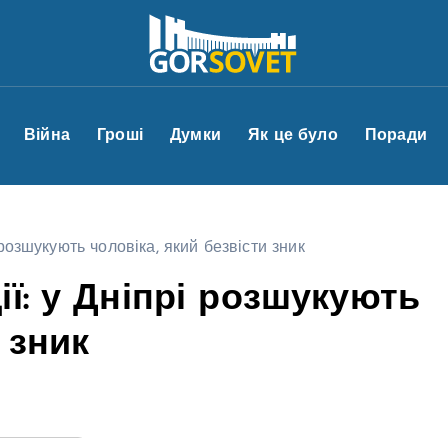
Війна
Гроші
Думки
Як це було
Поради
розшукують чоловіка, який безвісти зник
ї: у Дніпрі розшукують
 зник