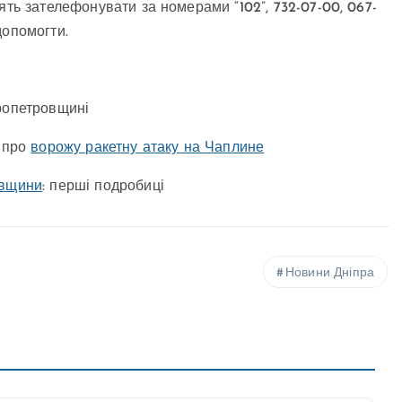
ять зателефонувати за номерами “102”, 732-07-00, 067-
допомогти.
ропетровщині
і про
ворожу ракетну атаку на Чаплине
овщини
: перші подробиці
Новини Дніпра