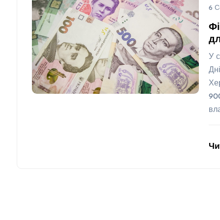
6 С
Фі
д
У 
Дн
Хе
90
вл
Чи