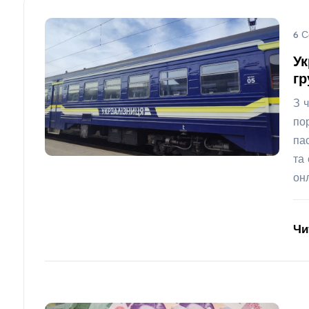
6 С
Ук
гр
З 
по
па
та
он
Чи