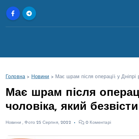
П
е
р
е
й
т
и
д
о
Головна
>
Новини
>
Має шрам після операції: у Дніпрі 
в
м
Має шрам після операці
і
чоловіка, який безвісти
с
т
у
Новини
,
Фото
25 Серпня, 2022
0 Коментарі