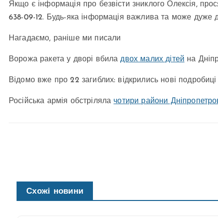
Якщо є інформація про безвісти зниклого Олексія, прос
638-09-12. Будь-яка інформація важлива та може дуже 
Нагадаємо, раніше ми писали
Ворожа ракета у дворі вбила
двох малих дітей
на Дніп
Відомо вже про 22 загиблих: відкрились нові подробиц
Російська армія обстріляла
чотири райони Дніпропетр
Схожі новини