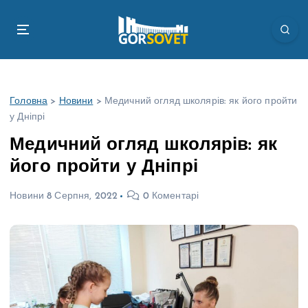
П
е
р
е
й
т
Головна
>
Новини
>
Медичний огляд школярів: як його пройти
и
у Дніпрі
д
о
Медичний огляд школярів: як
в
його пройти у Дніпрі
м
і
Новини
8 Серпня, 2022
0 Коментарі
с
т
у