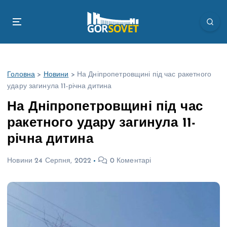
П
е
р
е
й
т
Головна
>
Новини
>
На Дніпропетровщині під час ракетного
и
удару загинула 11-річна дитина
д
о
На Дніпропетровщині під час
в
ракетного удару загинула 11-
м
і
річна дитина
с
т
Новини
24 Серпня, 2022
0 Коментарі
у