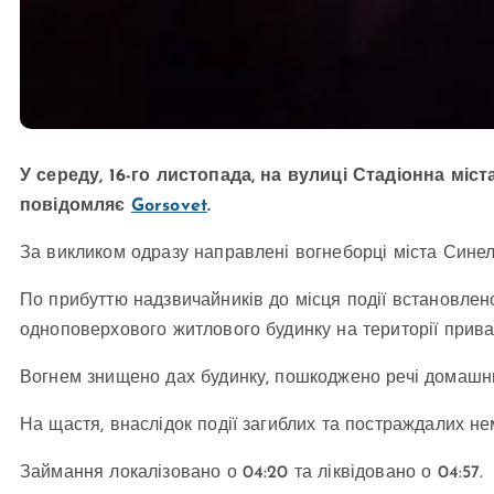
У середу, 16-го листопада, на вулиці Стадіонна мі
повідомляє
Gorsovet
.
За викликом одразу направлені вогнеборці міста Синел
По прибуттю надзвичайників до місця події встановле
одноповерхового житлового будинку на території прив
Вогнем знищено дах будинку, пошкоджено речі домашнь
На щастя, внаслідок події загиблих та постраждалих не
Займання локалізовано о 04:20 та ліквідовано о 04:57.