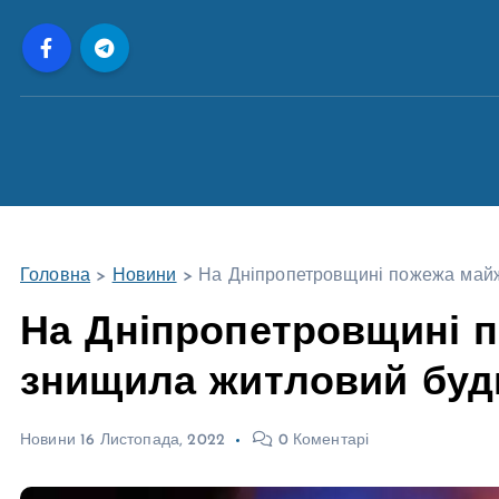
П
е
р
е
й
т
и
д
о
Головна
>
Новини
>
На Дніпропетровщині пожежа майж
в
м
На Дніпропетровщині 
і
знищила житловий буд
с
т
у
Новини
16 Листопада, 2022
0 Коментарі