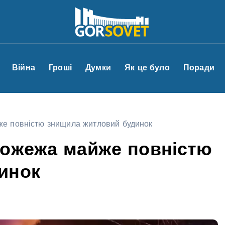
Війна
Гроші
Думки
Як це було
Поради
е повністю знищила житловий будинок
пожежа майже повністю
инок