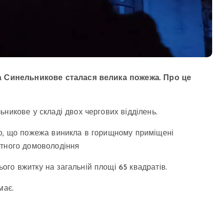
ста Синельникове сталася велика пожежа. Про це
ьникове у складі двох чергових відділень.
но, що пожежа виникла в горищному приміщені
атного домоволодіння
ого вжитку на загальній площі 65 квадратів.
має.