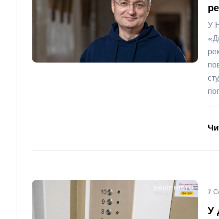
ре
У 
«Д
ре
по
ст
по
Чи
7 С
У 