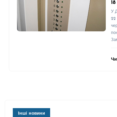
18
У 
22
че
по
За
Чи
Інші новини