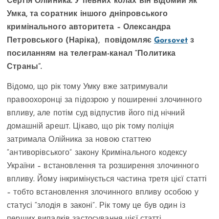
Сергія Олійника. У певних колах він відомий як
Умка, та соратник іншого дніпровського
кримінального авторитета – Олександра
Петровського (Наріка), повідомляє
Gorsovet
з
посиланням на телеграм-канал “Политика
Страны”.
Відомо, що рік тому Умку вже затримували
правоохоронці за підозрою у поширенні злочинного
впливу, але потім суд відпустив його під нічний
домашній арешт. Цікаво, що рік тому поліція
затримала Олійника за новою статтею
“антиворівського” закону Кримінального кодексу
України – встановлення та розширення злочинного
впливу. Йому інкримінується частина третя цієї статті
– тобто встановлення злочинного впливу особою у
статусі “злодія в законі”. Рік тому це був один із