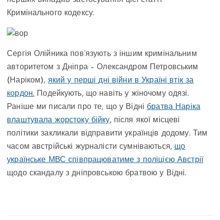
перших випадків застосування цієї статті
Кримінального кодексу.
Сергія Олійника пов’язують з іншим кримінальним
авторитетом з Дніпра – Олександром Петровським
(Наріком),
який у перші дні війни в Україні втік за
кордон.
Подейкують, що навіть у жіночому одязі.
Раніше ми писали про те, що у Відні
братва Наріка
влаштувала жорстоку бійку
, після якої місцеві
політики закликали відправити українців додому. Тим
часом австрійські журналісти сумніваються,
що
українське МВС співпрацюватиме з поліцією Австрії
щодо скандалу з дніпровською братвою у Відні.