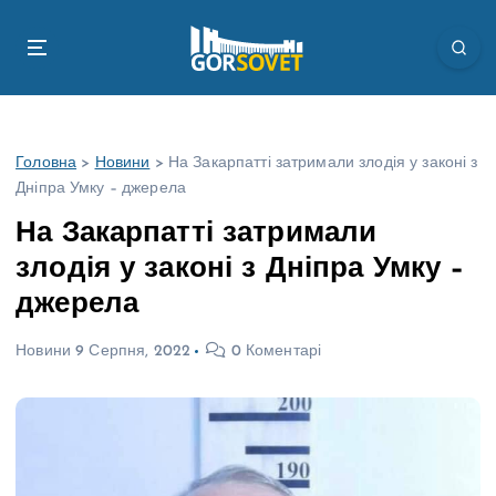
П
е
р
е
й
т
Головна
>
Новини
>
На Закарпатті затримали злодія у законі з
и
Дніпра Умку – джерела
д
о
На Закарпатті затримали
в
злодія у законі з Дніпра Умку –
м
і
джерела
с
т
Новини
9 Серпня, 2022
0 Коментарі
у