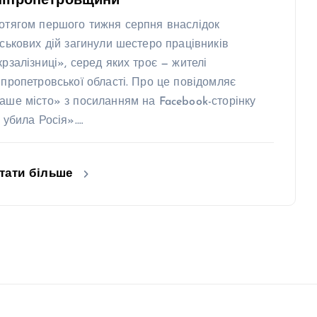
ніпропетровщини
отягом першого тижня серпня внаслідок
йськових дій загинули шестеро працівників
крзалізниці», серед яких троє — жителі
іпропетровської області. Про це повідомляє
аше місто» з посиланням на Facebook-сторінку
х убила Росія».…
тати більше