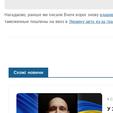
Нагадаємо, раніше ми писали Вночі ворог знову
вдарив
таможенные пошлины на ввоз в
Украину авто из-за гр
Схожі новини
9 С
У 