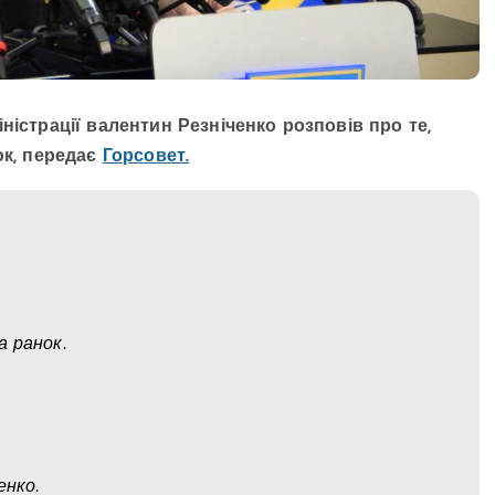
ністрації валентин Резніченко розповів про те,
ок, передає
Горсовет.
а ранок.
енко.