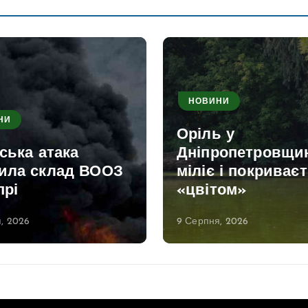
НОВИНИ
НИ
Оріль у
ська атака
Дніпропетровщи
ила склад ВООЗ
міліє і покриває
прі
«цвітом»
, 2026
9 Серпня, 2026