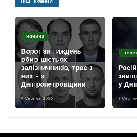
Інші новини
НОВИНИ
Ворог за тиждень
НОВИ
вбив шістьох
залізничників, троє з
Росій
них – з
знищ
Дніпропетровщини
у Дні
9 Серпня, 2026
9 Серпня