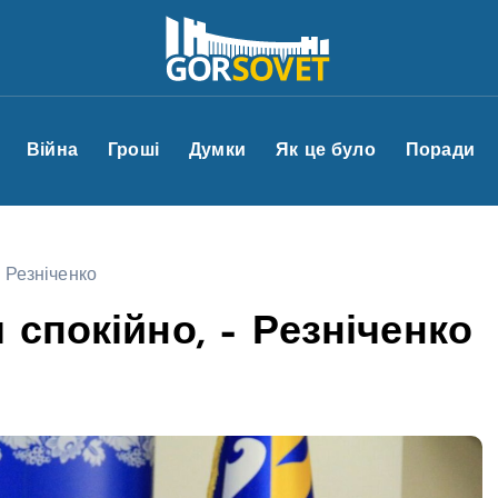
Війна
Гроші
Думки
Як це було
Поради
 Резніченко
спокійно, – Резніченко