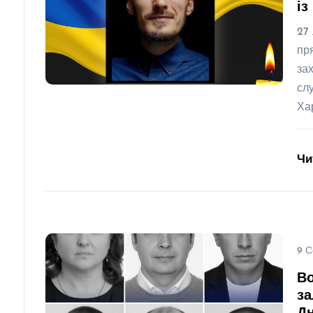
із
27
пр
за
сл
Ха
Чи
9 С
Во
за