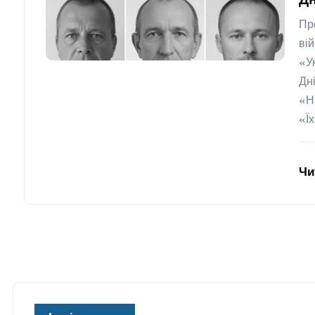
Д
Пр
ві
«У
Дн
«Н
«Ї
Чи