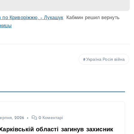
 по Криворіжжю, – Лукашук
Кабмин решил вернуть
аницы
Україна Росія війна
ерпня, 2026
0 Коментарі
Харківській області загинув захисник