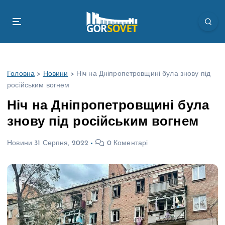
П
е
р
е
й
т
Головна
>
Новини
>
Ніч на Дніпропетровщині була знову під
и
російським вогнем
д
о
Ніч на Дніпропетровщині була
в
знову під російським вогнем
м
і
Новини
31 Серпня, 2022
0 Коментарі
с
т
у