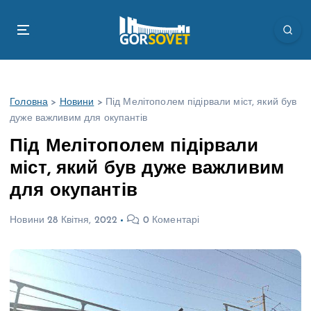
П
е
р
е
й
т
Головна
>
Новини
>
Під Мелітополем підірвали міст, який був
и
дуже важливим для окупантів
д
о
Під Мелітополем підірвали
в
міст, який був дуже важливим
м
і
для окупантів
с
т
Новини
28 Квітня, 2022
0 Коментарі
у