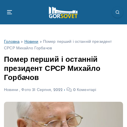
П
е
р
е
й
т
Головна
>
Новини
>
Помер перший і останній президент
и
СРСР Михайло Горбачов
д
о
Помер перший і останній
в
президент СРСР Михайло
м
і
Горбачов
с
т
Новини
,
Фото
31 Серпня, 2022
0 Коментарі
у