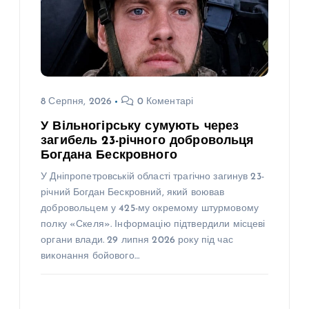
8 Серпня, 2026
0 Коментарі
У Вільногірську сумують через
загибель 23-річного добровольця
Богдана Бескровного
У Дніпропетровській області трагічно загинув 23-
річний Богдан Бескровний, який воював
добровольцем у 425-му окремому штурмовому
полку «Скеля». Інформацію підтвердили місцеві
органи влади. 29 липня 2026 року під час
виконання бойового…