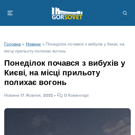
П
е
р
е
й
т
Головна
>
Новини
>
Понеділок почався з вибухів у Києві, на
и
місці прильоту полихає вогонь
д
о
Понеділок почався з вибухів у
в
Києві, на місці прильоту
м
і
полихає вогонь
с
т
Новини
17 Жовтня, 2022
0 Коментарі
у