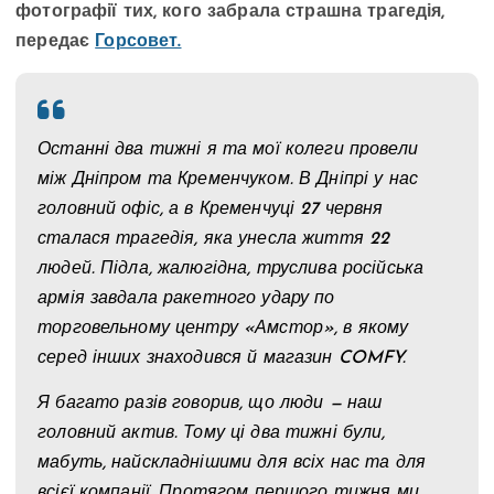
фотографії тих, кого забрала страшна трагедія,
передає
Горсовет.
Останні два тижні я та мої колеги провели
між Дніпром та Кременчуком. В Дніпрі у нас
головний офіс, а в Кременчуці 27 червня
сталася трагедія, яка унесла життя 22
людей. Підла, жалюгідна, труслива російська
армія завдала ракетного удару по
торговельному центру «Амстор», в якому
серед інших знаходився й магазин COMFY.
Я багато разів говорив, що люди — наш
головний актив. Тому ці два тижні були,
мабуть, найскладнішими для всіх нас та для
всієї компанії. Протягом першого тижня ми