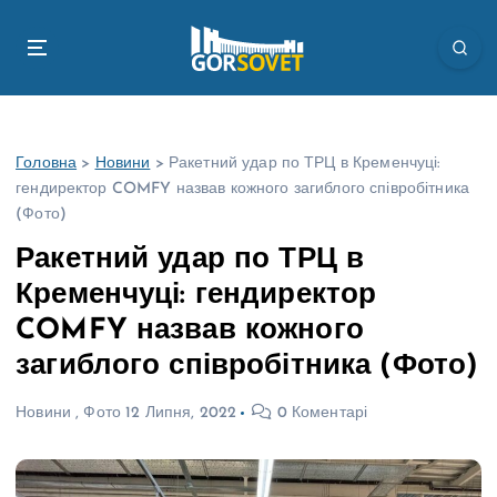
П
е
р
е
й
т
Головна
>
Новини
>
Ракетний удар по ТРЦ в Кременчуці:
и
гендиректор COMFY назвав кожного загиблого співробітника
д
(Фото)
о
в
Ракетний удар по ТРЦ в
м
Кременчуці: гендиректор
і
с
COMFY назвав кожного
т
загиблого співробітника (Фото)
у
Новини
,
Фото
12 Липня, 2022
0 Коментарі