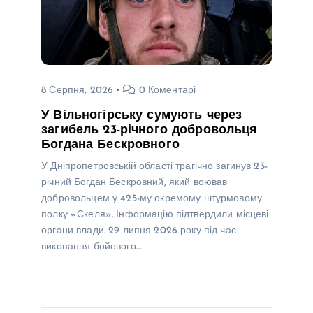
8 Серпня, 2026
0 Коментарі
У Вільногірську сумують через
загибель 23-річного добровольця
Богдана Бескровного
У Дніпропетровській області трагічно загинув 23-
річний Богдан Бескровний, який воював
добровольцем у 425-му окремому штурмовому
полку «Скеля». Інформацію підтвердили місцеві
органи влади. 29 липня 2026 року під час
виконання бойового…