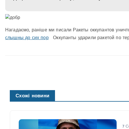
Нагадаємо, раніше ми писали Ракеты оккупантов унич
слышны до сих пор
Оккупанты ударили ракетой по те
Схожі новини
7 С