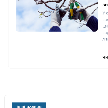
з
У 
ва
цв
ва
лі
Чи
Інші новини