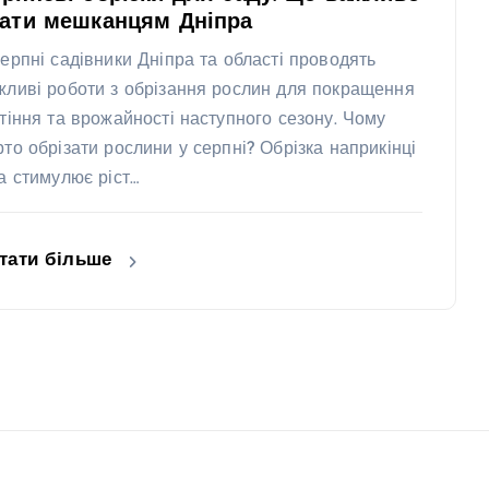
нати мешканцям Дніпра
серпні садівники Дніпра та області проводять
жливі роботи з обрізання рослин для покращення
ітіння та врожайності наступного сезону. Чому
рто обрізати рослини у серпні? Обрізка наприкінці
та стимулює ріст…
тати більше