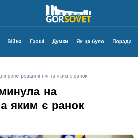
Війна
Гроші
Думки
Як це було
Поради
Дніпропетровщині ніч та яким є ранок
 минула на
а яким є ранок