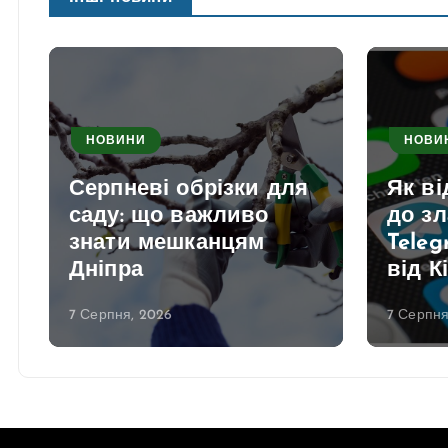
НОВИНИ
НОВИ
Серпневі обрізки для
Як в
саду: що важливо
до з
знати мешканцям
Teleg
Дніпра
від К
7 Серпня, 2026
7 Серпня