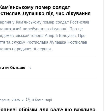
Кам’янському помер солдат
стислав Лупашко під час лікування
серпня у Кам’янському помер солдат Ростислав
пашко, який перебував на лікуванні. Про це
відомив міський голова Андрій Білоусов. Про
ття та службу Ростислава Лупашка Ростислав
пашко народився 11 серпня…
тати більше
ерпня, 2026
0 Коментарі
рпневі обрізки для саду: що важливо