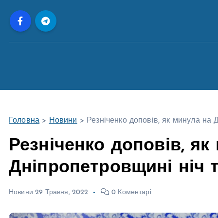
П
е
р
е
й
т
и
д
о
Головна
>
Новини
>
Резніченко доповів, як минула на 
в
м
Резніченко доповів, як
і
Дніпропетровщині ніч т
с
т
у
Новини
29 Травня, 2022
0 Коментарі