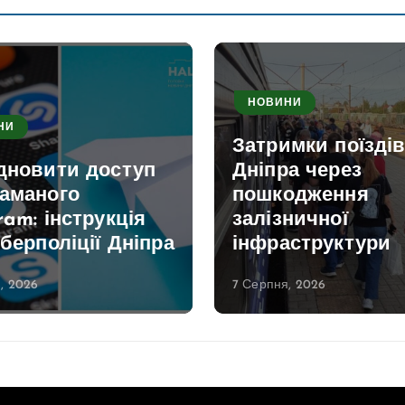
НОВИНИ
НИ
Затримки поїздів
ідновити доступ
Дніпра через
ламаного
пошкодження
ram: інструкція
залізничної
іберполіції Дніпра
інфраструктури
, 2026
7 Серпня, 2026