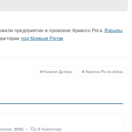
тожили предприятие в промзоне Кривого Рога.
Взрывы
рритории
под Кривым Рогом
Новини Дніпра
Україна Росія війна
ерпня, 2026
0 Коментарі