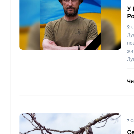
У 
Ро
2 
Лу
по
жи
Лу
Чи
7 С
Се