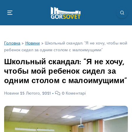
П
е
р
е
й
т
Головна
>
Новини
>
Школьный скандал: “Я не хочу, чтобы мой
и
ребенок сидел за одним столом с малоимущими”
д
о
Школьный скандал: “Я не хочу,
в
чтобы мой ребенок сидел за
м
і
одним столом с малоимущими”
с
т
Новини
25 Лютого, 2021
0 Коментарі
у