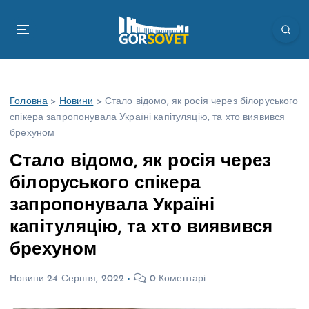
П
е
р
е
й
т
Головна
>
Новини
>
Стало відомо, як росія через білоруського
и
спікера запропонувала Україні капітуляцію, та хто виявився
д
брехуном
о
в
Стало відомо, як росія через
м
білоруського спікера
і
с
запропонувала Україні
т
капітуляцію, та хто виявився
у
брехуном
Новини
24 Серпня, 2022
0 Коментарі