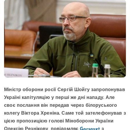
Міністр оборони росії Сергій Шойгу запропонував
Україні капітуляцію у перші же дні нападу. Але
своє послання він передав через білоруського
колегу Віктора Хреніна. Саме той зателефонував з
цією пропозицією голові Міноборони України
Олексію Резнікову, повідомляє
Gorsovet
з