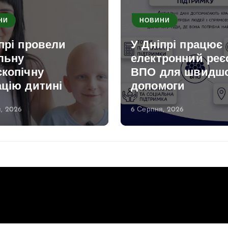
НИ
НОВИНИ
прі провели
У Дніпрі працює
льну
електронний реє
скопічну
ВПО для швидшо
ацію дитині
допомоги
, 2026
6 Серпня, 2026