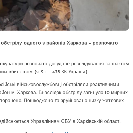
к обстрілу одного з районів Харкова – розпочато
рокуратури розпочато досудове розслідування за фактом
им вбивством (ч. 2 ст. 438 КК України).
російські військовослужбовці обстріляли реактивними
йон м. Харкова. Внаслідок обстрілу загинуло 10 мирних
й поранено. Пошкоджено та зруйновано низку житлових
дійснюється Управлінням СБУ в Харківській області.