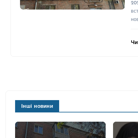
202
вс
но
Чи
Інші новини