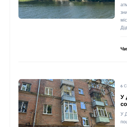
ат
зн
мі
Ді
Чи
6 С
У 
со
У 
по