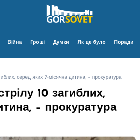
Війна
Гроші
Думки
Як це було
Поради
гиблих, серед яких 7-місячна дитина, – прокуратура
стрілу 10 загиблих,
итина, – прокуратура