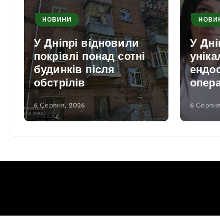
НОВИНИ
НОВИ
У Дніпрі відновили
У Дні
покрівлі понад сотні
уніка
будинків після
ендо
обстрілів
опер
6 Серпня, 2026
6 Серпня