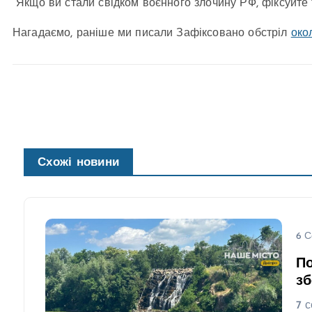
Якщо ви стали свідком воєнного злочину РФ, фіксуйте
Нагадаємо, раніше ми писали Зафіксовано обстріл
око
Схожі новини
6 С
По
зб
7 