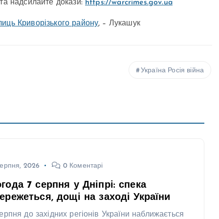
 та надсилайте докази:
https://warcrimes.gov.ua
лиць Криворізького району
, – Лукашук
Україна Росія війна
ерпня, 2026
0 Коментарі
года 7 серпня у Дніпрі: спека
ережеться, дощі на заході України
серпня до західних регіонів України наближається