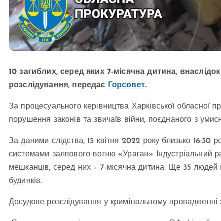
10 загиблих, серед яких 7-місячна дитина, внаслідо
розслідування, передає
Горсовет.
За процесуального керівництва Харківської обласної п
порушення законів та звичаїв війни, поєднаного з умисн
За даними слідства, 15 квітня 2022 року близько 16:30 
системами залпового вогню «Ураган» Індустріальний ра
мешканців, серед них – 7-місячна дитина. Ще 35 люде
будинків.
Досудове розслідування у кримінальному провадженні з