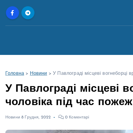
П
е
р
е
й
т
и
д
о
Головна
>
Новини
>
У Павлограді місцеві вогнеборці в
в
м
У Павлограді місцеві в
і
чоловіка під час пожеж
с
т
у
Новини
8 Грудня, 2022
0 Коментарі