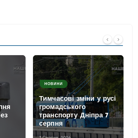
НОВИНИ
Тимчасові зміни у русі
рпня
громадського
рез
транспорту Дніпра 7
и
серпня
7 Серпня, 2026