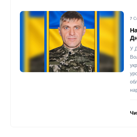
7 С
На
Дн
У 
Во
ук
ур
об
на
Чи