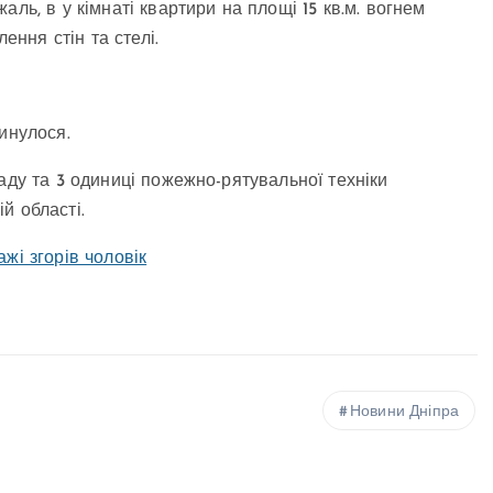
ль, в у кімнаті квартири на площі 15 кв.м. вогнем
ння стін та стелі.
инулося.
аду та 3 одиниці пожежно-рятувальної техніки
й області.
ажі згорів чоловік
Новини Дніпра