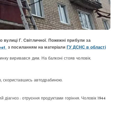
 вулиці Г. Світличної. Пожежні прибули за
vet
з посиланням на матеріали
ГУ ДСНС в області
инку виривався дим. На балконі стояв чоловік.
, скориставшись автодрабиною.
й діагноз : отруєння продуктами горіння. Чоловік 1944