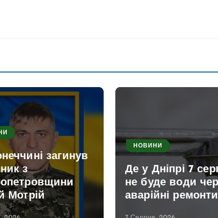
НИ
НОВИНИ
неччині загинув
ник з
Де у Дніпрі 7 се
ропетровщини
не буде води че
й Мотрій
аварійні ремонт
, 2026
7 Серпня, 2026