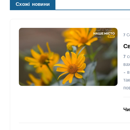
Схожі новини
7 С
Св
7 с
ва
– 
та
по
Чи