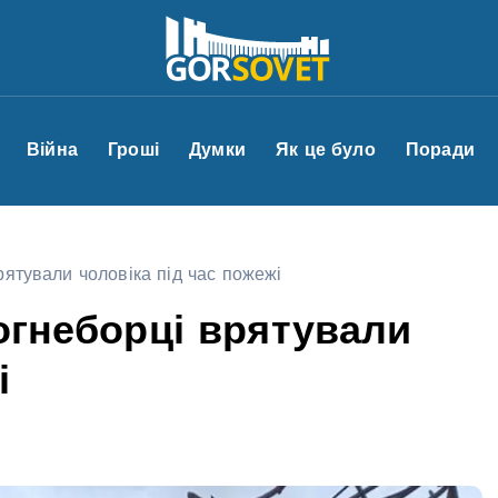
Війна
Гроші
Думки
Як це було
Поради
рятували чоловіка під час пожежі
огнеборці врятували
і