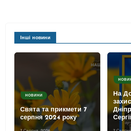
Інші новини
НОВИ
На До
НОВИНИ
захис
Свята та прикмети 7
Дніп
серпня 2024 року
Сергі
7 Серпня, 2026
7 Серпня