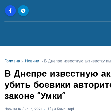
П
е
р
е
й
т
и
д
о
Головна
>
Новини
>
В Днепре известную активистку пы
в
м
В Днепре известную а
і
убить боевики авторит
с
т
законе “Умки”
у
Новини
16 Липня, 2021
0 Коментарі