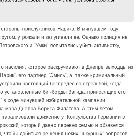
змущением говорит она, – Эти ублюдки должны
 стороны прислужников Нарика. В минувшем году
упругом, угрожали и запугивали ее. Однако полиция не
Петровского и “Умки” попытались убить активистку,
го насилия, которое раскручивают в Днепре выходцы из
“Нарик”, его партнер “Эмиль”, а также криминальный
 устроили настоящий беспредел со стрельбой, когда
о установленные биг-борды Загида, приносящие его
 в ходе минувшей избирательной кампании
а мэра Днепра Бориса Филатова. А этим летом
 и парализовали движение у Консульства Германии в
ровский, который давно перевез семью и обзавелся
и, чтобы добиться решения неких “шкурных” вопросов.