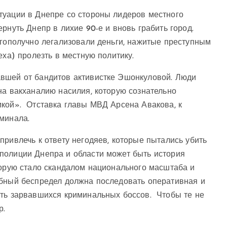
туации в Днепре со стороны лидеров местного
рнуть Днепр в лихие 90-е и вновь грабить город.
агополучно легализовали деньги, нажитые преступным
еха) пролезть в местную политику.
вшей от бандитов активистке Эшонкуловой. Люди
на вакханалию насилия, которую сознательно
кой». Отставка главы МВД Арсена Авакова, к
минала.
привлечь к ответу негодяев, которые пытались убить
полиции Днепра и области может быть история
торую стало скандалом национального масштаба и
обный беспредел должна последовать оперативная и
ить зарвавшихся криминальных боссов. Чтобы те не
р.