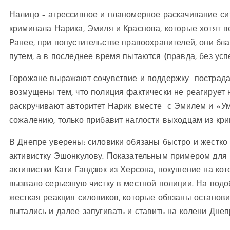
Налицо – агрессивное и планомерное раскачивание си
криминала Нарика, Эмиля и Краснова, которые хотят ве
Ранее, при попустительстве правоохранителей, они бл
путем, а в последнее время пытаются (правда, без усп
Горожане выражают сочувствие и поддержку пострада
возмущены тем, что полиция фактически не реагирует 
раскручивают авторитет Нарик вместе с Эмилем и «Ум
сожалению, только прибавит наглости выходцам из кри
В Днепре уверены: силовики обязаны быстро и жестко 
активистку Эшонкулову. Показательным примером для 
активистки Кати Гандзюк из Херсона, покушение на ко
вызвало серьезную чистку в местной полиции. На под
жесткая реакция силовиков, которые обязаны останов
пытались и далее запугивать и ставить на колени Днеп