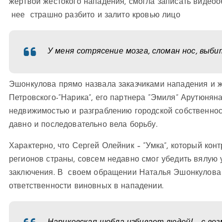
жертвой жестокого нападения, смогла записать видео
нее страшно разбито и залито кровью лицо
У меня сотрясение мозга, сломан нос, выбит
Эшонкулова прямо назвала заказчиками нападения и ж
Петровского-“Нарика”, его партнера “Эмиля” Арутюнян
недвижимостью и разграблению городской собственности
давно и последовательно вела борьбу.
Характерно, что Сергей Олейник – “Умка”, который кон
регионов страны, совсем недавно смог убедить вялую
заключения. В своем обращении Наталья Эшонкулова 
ответственности виновных в нападении.