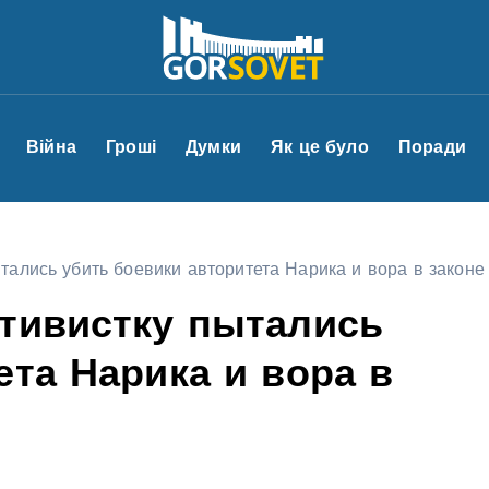
Війна
Гроші
Думки
Як це було
Поради
тались убить боевики авторитета Нарика и вора в законе 
ктивистку пытались
ета Нарика и вора в