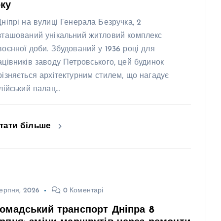
ку
Дніпрі на вулиці Генерала Безручка, 2
зташований унікальний житловий комплекс
воєнної доби. Збудований у 1936 році для
ацівників заводу Петровського, цей будинок
різняється архітектурним стилем, що нагадує
алійський палац…
тати більше
ерпня, 2026
0 Коментарі
омадський транспорт Дніпра 8