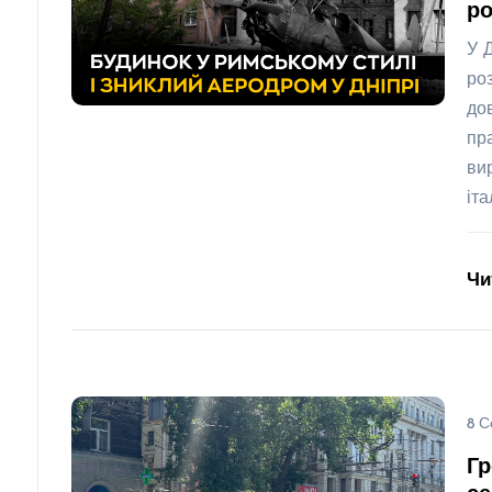
ро
У 
ро
до
пр
ви
іт
Чи
8 С
Гр