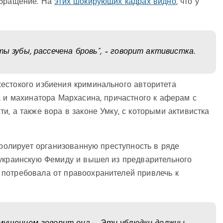
обращение. На
этих шокирующих кадрах видно
, что у
ы зубы, рассечена бровь”, – говорит активистка.
естокого избиения криминального авторитета
а и махинатора Мархасина, причастного к аферам с
, а также вора в законе Умку, с которыми активистка
тролирует организованную преступность в ряде
 украинскую Фемиду и вышел из предварительного
потребовала от правоохранителей привлечь к