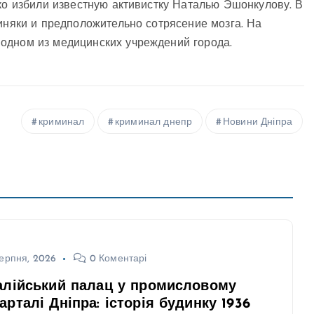
ко избили известную активистку Наталью Эшонкулову. В
синяки и предположительно сотрясение мозга. На
одном из медицинских учреждений города.
криминал
криминал днепр
Новини Дніпра
ерпня, 2026
0 Коментарі
алійський палац у промисловому
арталі Дніпра: історія будинку 1936