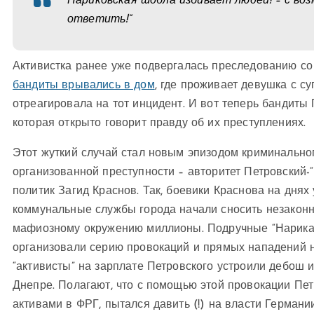
Нариковская шобла избивает людей! – с во
ответить!”
Активистка ранее уже подвергалась преследованию со
бандиты врывались в дом
, где проживает девушка с с
отреагировала на тот инцидент. И вот теперь бандиты 
которая открыто говорит правду об их преступлениях.
Этот жуткий случай стал новым эпизодом криминально
организованной преступности – авторитет Петровский-
политик Загид Краснов. Так, боевики Краснова на днях
коммунальные службы города начали сносить незаконн
мафиозному окружению миллионы. Подручные “Нарика”
организовали серию провокаций и прямых нападений н
“активисты” на зарплате Петровского устроили дебош
Днепре. Полагают, что с помощью этой провокации Пет
активами в ФРГ, пытался давить (!) на власти Германи