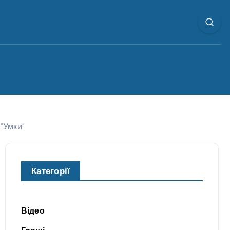
“Умки”
Категорії
Відео