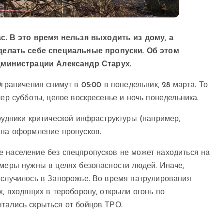
. В это время нельзя выходить из дому, а
елать себе специальные пропуски. Об этом
министрации Александр Старух.
граничения снимут в 05:00 в понедельник, 28 марта. То
чер субботы, целое воскресенье и ночь понедельника.
трудники критической инфраструктуры (например,
 на оформление пропусков.
е население без спецпропусков не может находиться на
 меры нужны в целях безопасности людей. Иначе,
 случилось в Запорожье. Во время патрулирования
х, входящих в тероборону, открыли огонь по
ытались скрыться от бойцов ТРО.