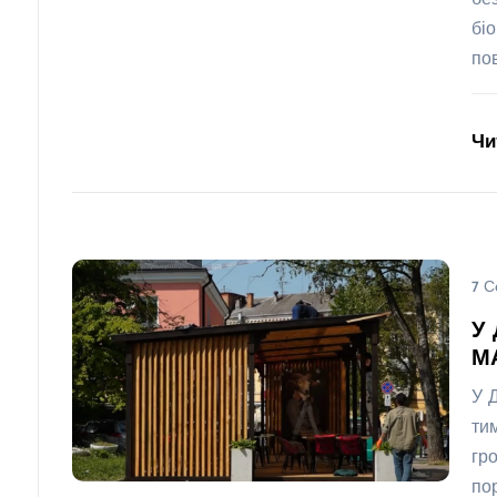
бе
бі
по
Чи
7 С
У 
МА
У 
ти
гр
по