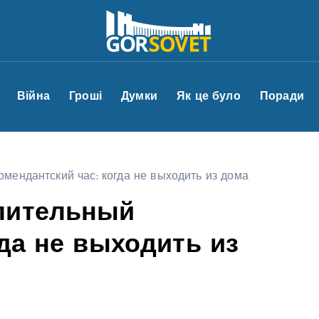
Війна
Гроші
Думки
Як це було
Поради
мендантский час: когда не выходить из дома
лительный
гда не выходить из