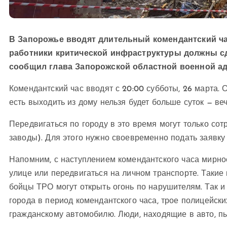
В Запорожье вводят длительный комендантский час
работники критической инфраструктуры должны сд
сообщил глава Запорожской областной военной ад
Комендантский час вводят с 20:00 субботы, 26 марта. О
есть выходить из дому нельзя будет больше суток — ве
Передвигаться по городу в это время могут только со
заводы). Для этого нужно своевременно подать заявку
Напомним, с наступлением комендантского часа мирно
улице или передвигаться на личном транспорте. Такие
бойцы ТРО могут открыть огонь по нарушителям. Так и
города в период комендантского часа, трое полицейски
гражданскому автомобилю. Люди, находящие в авто, п