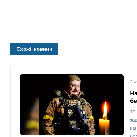
Схожі новини
7 С
На
бе
30
за
ша