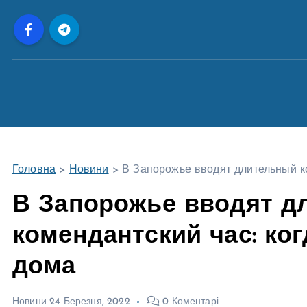
П
е
р
е
й
т
и
д
о
Головна
>
Новини
>
В Запорожье вводят длительный ко
в
м
В Запорожье вводят д
і
комендантский час: ко
с
т
дома
у
Новини
24 Березня, 2022
0 Коментарі