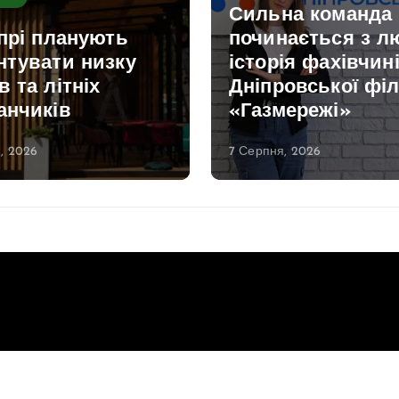
Сильна команда
прі планують
починається з л
нтувати низку
історія фахівчин
 та літніх
Дніпровської філ
анчиків
«Газмережі»
, 2026
7 Серпня, 2026