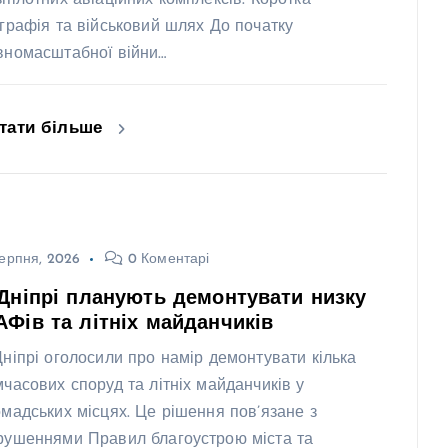
зпілотних авіаційних комплексів. Коротка
ографія та військовий шлях До початку
вномасштабної війни…
тати більше
ерпня, 2026
0 Коментарі
Дніпрі планують демонтувати низку
Фів та літніх майданчиків
Дніпрі оголосили про намір демонтувати кілька
мчасових споруд та літніх майданчиків у
омадських місцях. Це рішення пов’язане з
рушеннями Правил благоустрою міста та