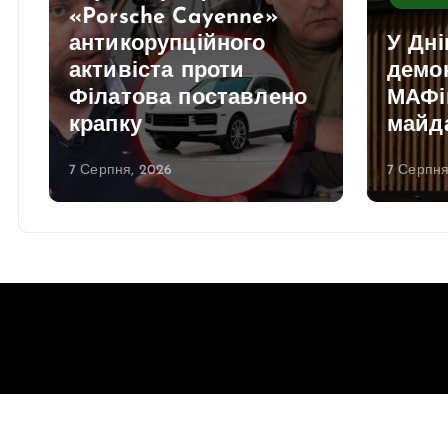
«Porsche Cayenne»
антикорупційного
У Дні
активіста проти
демо
Філатова поставлено
МАФів
крапку
майд
7 Серпня, 2026
7 Серпня