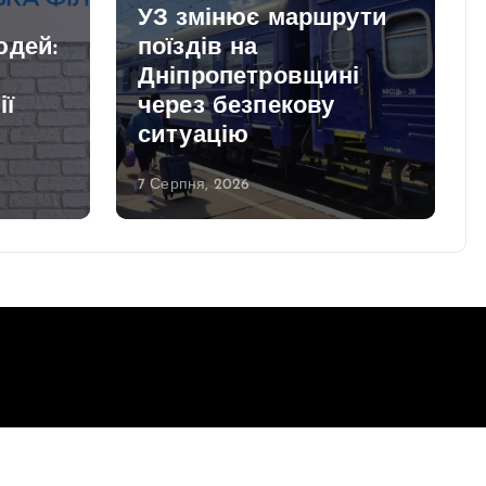
УЗ змінює маршрути
юдей:
поїздів на
і
Дніпропетровщині
ії
через безпекову
ситуацію
7 Серпня, 2026