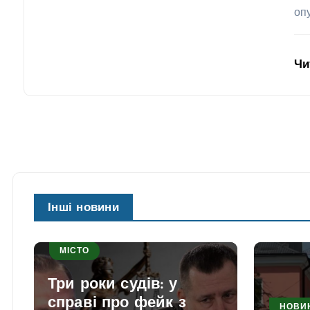
оп
Чи
Інші новини
МІСТО
Три роки судів: у
справі про фейк з
НОВИ