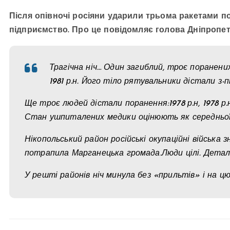
Після опівночі росіяни ударили трьома ракетами п
підприємство. Про це повідомляє голова Дніпропе
Трагічна ніч… Один загиблий, троє поранен
1981 р.н. Його тіло рятувальники дістали з-
Ще троє людей дістали поранення:1978 р.н, 1978 р.н, 
Стан ушпиталених медики оцінюють як середньо
Нікопольський район російські окупаційні війська з
потрапила Марганецька громада.Люди цілі. Дета
У решті районів ніч минула без «прильтів» і на цю 