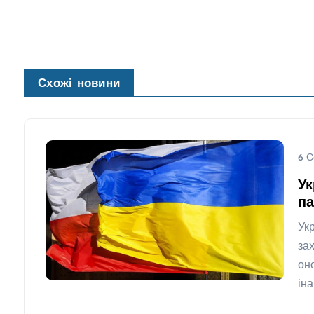
Схожі новини
6 С
Ук
па
Ук
за
он
ін