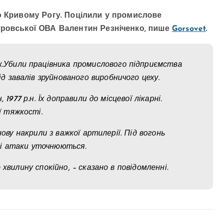
о Кривому Рогу. Поцілили у промислове
тровської ОВА Валентин Резніченко, пише
Gorsovet
.
их.Убили працівника промислового підприємства
під завалів зруйнованого виробничого цеху.
1977 р.н. Їх доправили до місцевої лікарні.
ї тяжкості.
нову накрили з важкої артилерії. Під вогонь
лі атаки уточнюються.
хвилину спокійно, – сказано в повідомленні.