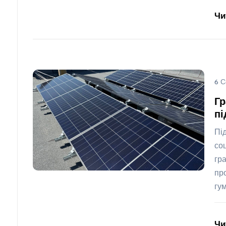
Чи
6 С
Гр
пі
Пі
со
гр
пр
гу
Чи