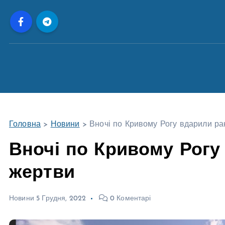
П
е
р
е
й
т
и
д
о
Головна
>
Новини
>
Вночі по Кривому Рогу вдарили ра
в
м
Вночі по Кривому Рогу
і
жертви
с
т
у
Новини
5 Грудня, 2022
0 Коментарі