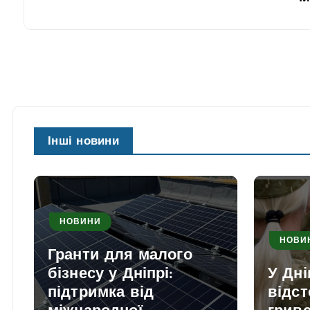
Інші новини
НОВИНИ
НОВИ
Гранти для малого
бізнесу у Дніпрі:
У Дні
підтримка від
відс