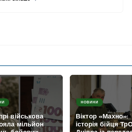
НИ
НОВИНИ
прі військова
Віктор «Махно»:
тояла мільйон
історія бійця Тр