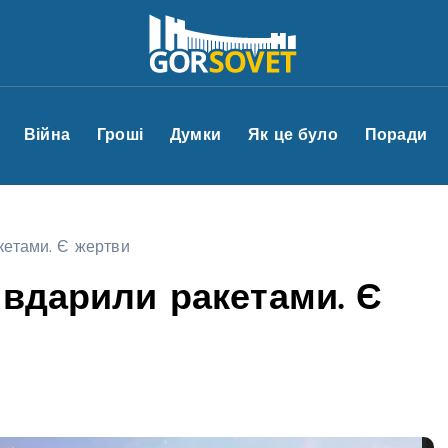
Війна
Гроші
Думки
Як це було
Поради
кетами. Є жертви
 вдарили ракетами. Є