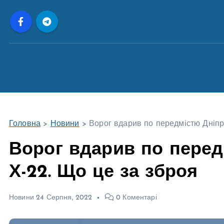
П
е
р
е
й
т
и
д
о
Головна
>
Новини
>
Ворог вдарив по передмістю Дніпр
в
м
Ворог вдарив по перед
і
Х-22. Що це за зброя
с
т
у
Новини
24 Серпня, 2022
0 Коментарі