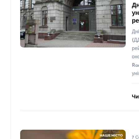
Дн
ун
р
Дн
(Д
ре
он
Ra
ун
Чи
7 С