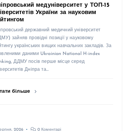
іпровський медуніверситет у ТОП-15
іверситетів України за науковим
ейтингом
іпровський державний медичний університет
ДМУ) зайняв провідні позиції у науковому
йтингу українських вищих навчальних закладів. За
овленими даними Ukrainian National H-index
nking, ДДМУ посів перше місце серед
іверситетів Дніпра та…
тати більше
ерпня, 2026
0 Коментарі