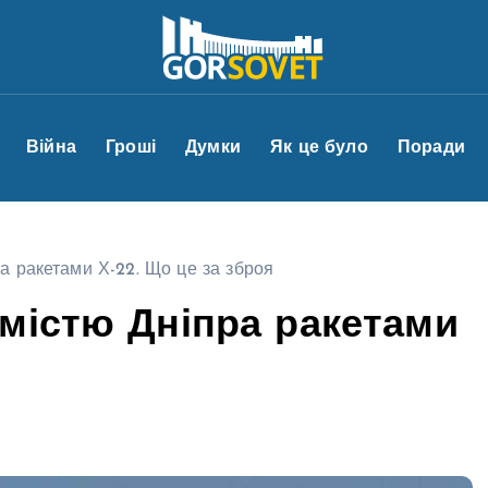
Війна
Гроші
Думки
Як це було
Поради
а ракетами Х-22. Що це за зброя
містю Дніпра ракетами