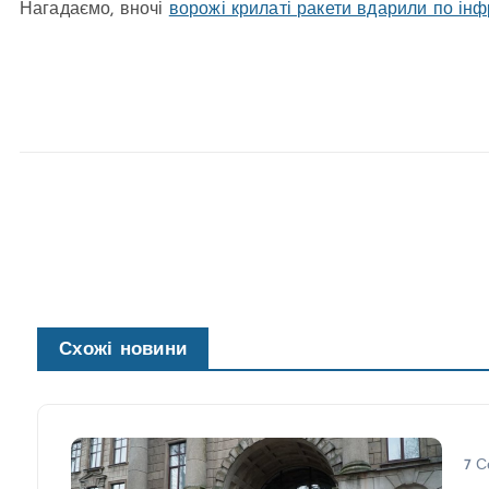
Нагадаємо, вночі
ворожі крилаті ракети вдарили по ін
Схожі новини
7 С