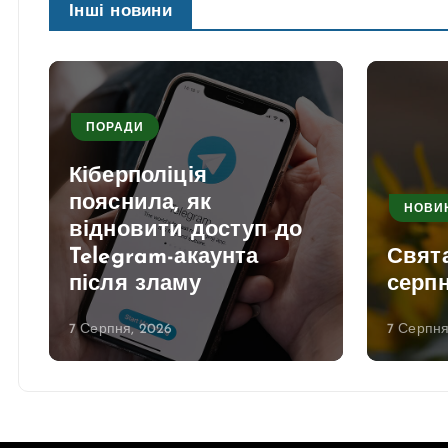
Інші новини
ПОРАДИ
Кіберполіція
пояснила, як
НОВИ
відновити доступ до
Telegram-акаунта
Свята
після зламу
серпн
7 Серпня, 2026
7 Серпня