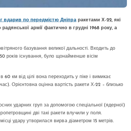
г вдарив по передмістю Дніпра
ракетами Х-22, які
радянської армії фактично в грудні 1968 року, а
вітряного базування великої дальності. Входить до
 50 років існування, було щонайменше вісім
 в 60 км від цілі вона переходить у піке і вимикає
ас). Орієнтовна оцінна вартість ракети Х-22 – близько
осних ударних груп за допомогою спеціальної (ядерної)
ропетровщині дві такі ракети влучили у поля.
ісці удару утворилася вирва діаметром 15 метрів.