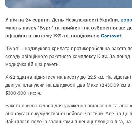
У ніч на 24 серпня, День Незалежності України,
воро
мають назву “Буря” та прийняті на озброєння ще до 
офіційно в лютому 1971-го, повідомляє
Gorsovet
.
“Буря” – надзвукова крилата протикорабельна ракета по
складу авіаційного ракетного комплексу К-22. За понад
модифікацій цієї ракети.
Х-22 здатна піднятися на висоту до 22,5 км. На відстані
двигун, плануючи на швидкості два Махи (2450.09 км в ч
$300-500 тисяч.
Ракета призначалася для ураження авіаносців та авіан
або фугасно-кумулятивної бойової частини. Але на Дніп
Зайнялося поле із залишками пшениці площею 3 га, на м