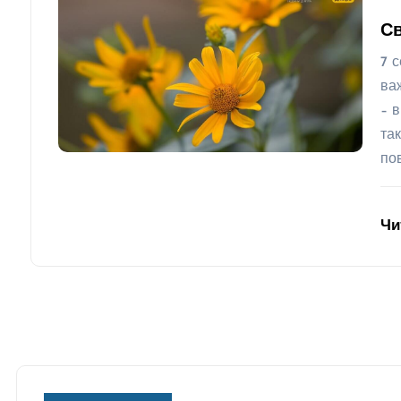
Св
7 с
ва
– 
та
по
Чи