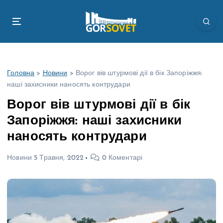
П
е
р
е
й
т
Головна
>
Новини
>
Ворог вів штурмові дії в бік Запоріжжя:
и
наші захисники наносять контрудари
д
о
Ворог вів штурмові дії в бік
в
Запоріжжя: наші захисники
м
і
наносять контрудари
с
т
Новини
5 Травня, 2022
0 Коментарі
у