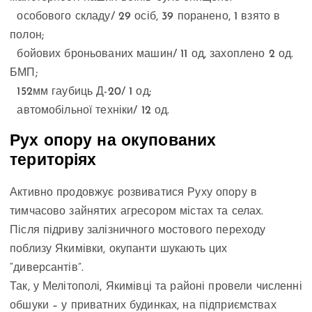
особового складу/ 29 осіб, 39 поранено, 1 взято в
полон;
бойових броньованих машин/ 11 од, захоплено 2 од.
БМП;
152мм гаубиць Д-20/ 1 од;
автомобільної техніки/ 12 од.
Рух опору на окупованих
територіях
Активно продовжує розвиватися Руху опору в
тимчасово зайнятих агресором містах та селах.
Після підриву залізничного мостового переходу
поблизу Якимівки, окупанти шукають цих
“диверсантів”.
Так, у Мелітополі, Якимівці та районі провели численні
обшуки – у приватних будинках, на підприємствах