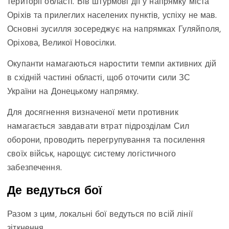
території області. Вів штурмові дії у напрямку міста
Оріхів та прилеглих населених пунктів, успіху не мав.
Основні зусилля зосереджує на напрямках Гуляйполя,
Оріхова, Великої Новосілки.
Окупанти намагаються наростити темпи активних дій
в східній частині області, щоб оточити сили ЗС
України на Донецькому напрямку.
Для досягнення визначеної мети противник
намагається завдавати втрат підрозділам Сил
оборони, проводить перегрупування та посилення
своїх військ, нарощує систему логістичного
забезпечення.
Де ведуться бої
Разом з цим, локальні бої ведуться по всій лінії
зіткнення.