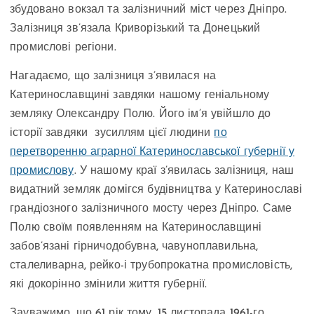
збудовано вокзал та залізничний міст через Дніпро.
Залізниця зв’язала Криворізький та Донецький
промислові регіони.
Нагадаємо, що залізниця з’явилася на
Катеринославщині завдяки нашому геніальному
земляку Олександру Полю. Його ім’я увійшло до
історії завдяки зусиллям цієї людини
по
перетворенню аграрної Катеринославської губернії у
промислову
. У нашому краї з’явилась залізниця, наш
видатний земляк домігся будівництва у Катеринославі
грандіозного залізничного мосту через Дніпро. Саме
Полю своїм появленням на Катеринославщині
забов’язані гірничодобувна, чавуноплавильна,
сталеливарна, рейко-і трубопрокатна промисловість,
які докорінно змінили життя губернії.
Зауважимо, що 61 рік тому, 15 листопада 1961-го,