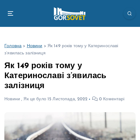
П
е
р
е
й
т
Головна
>
Новини
>
Як 149 років тому у Катеринославі
и
з’явилась залізниця
д
о
Як 149 років тому у
в
Катеринославі з’явилась
м
і
залізниця
с
т
Новини
,
Як це було
15 Листопада, 2022
0 Коментарі
у