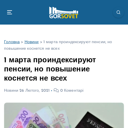
П
е
р
е
й
т
Головна
>
Новини
>
1 марта проиндексируют пенсии, но
и
повышение коснется не всех
д
о
1 марта проиндексируют
в
пенсии, но повышение
м
і
коснется не всех
с
т
Новини
26 Лютого, 2021
0 Коментарі
у