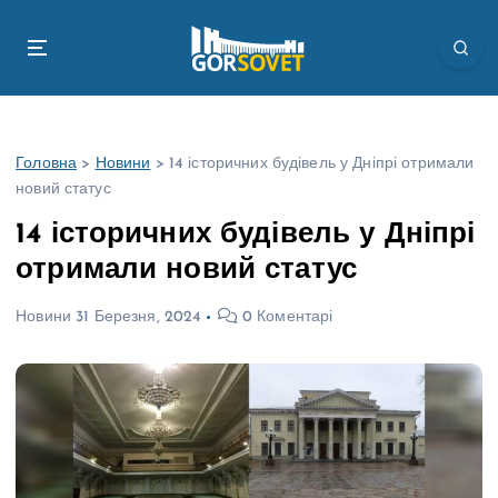
П
е
р
е
й
т
Головна
>
Новини
>
14 історичних будівель у Дніпрі отримали
и
новий статус
д
о
14 історичних будівель у Дніпрі
в
отримали новий статус
м
і
Новини
31 Березня, 2024
0 Коментарі
с
т
у