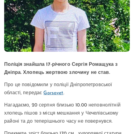
Поліція знайшла 17-річного Сергія Ромащука з
Дніпра. Хлопець жертвою злочину не став.
Про це повідомили у поліції Дніпропетровської
області, передає
Gorsovet
.
Нагадаємо, 20 серпня близько 10.00 неповнолітній
хлопець пішов з місця мешкання у Чечелівському
районі та до теперішнього часу не повернувся.
Прикмети: зріст близько 170 см, худорлявої статури,