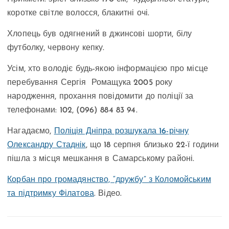
коротке світле волосся, блакитні очі.
Хлопець був одягнений в джинсові шорти, білу
футболку, червону кепку.
Усім, хто володіє будь-якою інформацією про місце
перебування Сергія Ромащука 2005 року
народження, прохання повідомити до поліції за
телефонами: 102, (096) 884 83 94.
Нагадаємо,
Поліція Дніпра розшукала 16-річну
Олександру Стаднік
, що 18 серпня близько 22-ї години
пішла з місця мешкання в Самарському районі.
Корбан про громадянство, “дружбу” з Коломойським
та підтримку Філатова
. Відео.