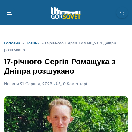
П
е
р
е
й
т
Головна
>
Новини
>
17-річного Сергія Ромащука з Дніпра
и
розшукано
д
о
17-річного Сергія Ромащука з
в
Дніпра розшукано
м
і
Новини
21 Серпня, 2022
0 Коментарі
с
т
у