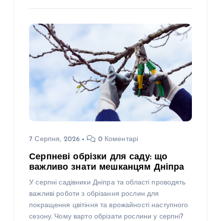
7 Серпня, 2026
0 Коментарі
Серпневі обрізки для саду: що
важливо знати мешканцям Дніпра
У серпні садівники Дніпра та області проводять
важливі роботи з обрізання рослин для
покращення цвітіння та врожайності наступного
сезону. Чому варто обрізати рослини у серпні?