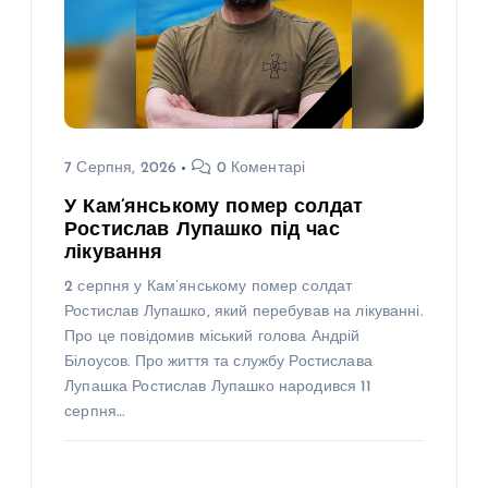
7 Серпня, 2026
0 Коментарі
У Кам’янському помер солдат
Ростислав Лупашко під час
лікування
2 серпня у Кам’янському помер солдат
Ростислав Лупашко, який перебував на лікуванні.
Про це повідомив міський голова Андрій
Білоусов. Про життя та службу Ростислава
Лупашка Ростислав Лупашко народився 11
серпня…