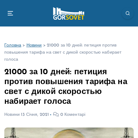
П
е
р
е
й
т
Головна
>
Новини
>
21000 за 10 дней: петиция против
и
повышения тарифа на свет с дикой скоростью набирает
д
голоса
о
в
21000 за 10 дней: петиция
м
против повышения тарифа на
і
с
свет с дикой скоростью
т
набирает голоса
у
Новини
13 Січня, 2021
0 Коментарі