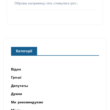
Обрізка наприкінці літа стимулює ріст…
Категорії
Відео
Гроші
Депутаты
Думки
Ми рекомендуємо