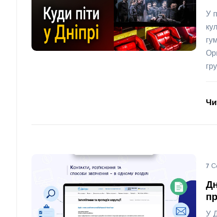
У 
кул
гу
Ор
гру
Чи
7 С
Дн
пр
У 