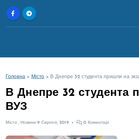
П
е
р
е
й
т
и
д
о
Головна
>
Місто
>
В Днепре 32 студента пришли на эк
в
м
В Днепре 32 студента 
і
ВУЗ
с
т
у
Місто
,
Новини
9 Серпня, 2019
0 Коментарі