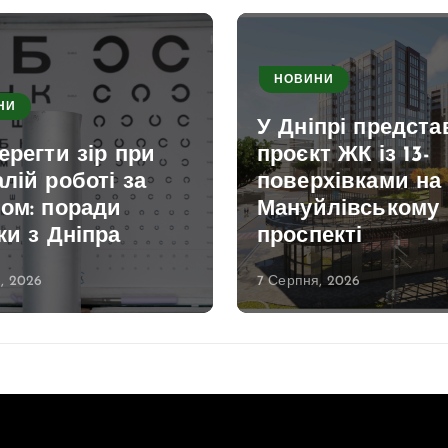
НОВИНИ
НИ
У Дніпрі предст
ерегти зір при
проєкт ЖК із 13-
лій роботі за
поверхівками на
ом: поради
Мануйлівському
ки з Дніпра
проспекті
, 2026
7 Серпня, 2026