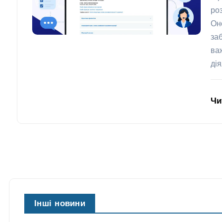
ро
Он
за
ва
дія
Чи
Інші новини