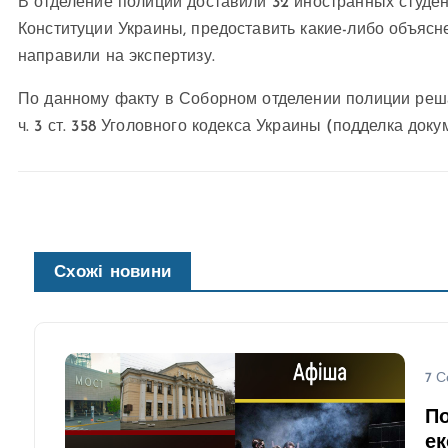
В отделение полиции доставили 32 иностранных студент
Конституции Украины, предоставить какие-либо объясн
направили на экспертизу.
По данному факту в Соборном отделении полиции реша
ч. 3 ст. 358 Уголовного кодекса Украины (подделка док
Схожі новини
7 С
По
ек