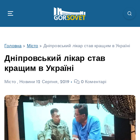
П
е
р
е
й
т
Головна
>
Місто
>
Дніпровський лікар став кращим в Україні
и
д
Дніпровський лікар став
о
кращим в Україні
в
м
Місто
,
Новини
12 Серпня, 2019
0 Коментарі
і
с
т
у