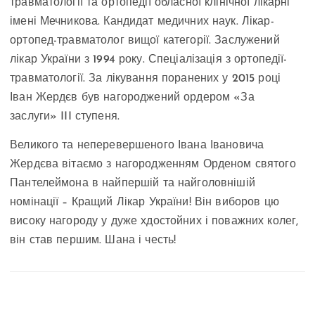
травматології та ортопедії обласної клінічної лікарні
імені Мечникова. Кандидат медичних наук. Лікар-
ортопед-травматолог вищої категорії. Заслужений
лікар України з 1994 року. Спеціалізація з ортопедії-
травматології. За лікування поранених у 2015 році
Іван Жердєв був нагороджений ордером «За
заслуги» III ступеня.
Великого та неперевершеного Івана Івановича
Жердєва вітаємо з нагородженням Орденом святого
Пантелеймона в найпершій та найголовнішій
номінації – Кращий Лікар України! Він виборов цю
високу нагороду у дуже хдостойних і поважних колег,
він став першим. Шана і честь!