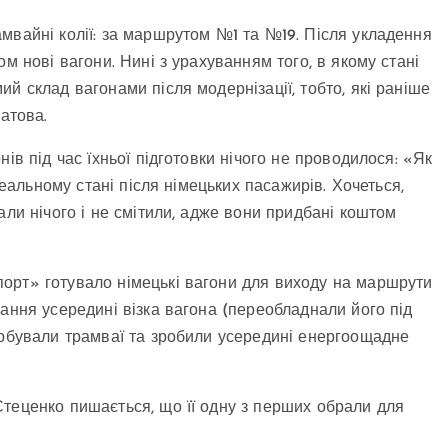
мвайні колії: за маршрутом №1 та №19. Після укладення
м нові вагони. Нині з урахуванням того, в якому стані
й склад вагонами після модернізації, тобто, які раніше
атова.
ів під час їхньої підготовки нічого не проводилося: «Як
деальному стані після німецьких пасажирів. Хочеться,
али нічого і не смітили, адже вони придбані коштом
орт» готувало німецькі вагони для виходу на маршрути
ання усередині візка вагона (переобладнали його під
арбували трамваї та зробили усередині енергоощадне
теценко пишається, що її одну з перших обрали для