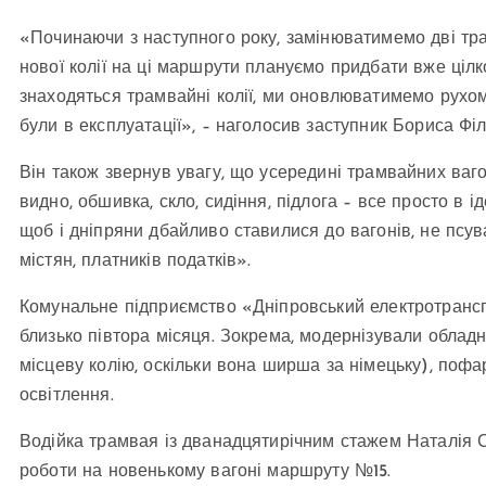
«Починаючи з наступного року, замінюватимемо дві тра
нової колії на ці маршрути плануємо придбати вже цілко
знаходяться трамвайні колії, ми оновлюватимемо рухоми
були в експлуатації», – наголосив заступник Бориса Філ
Він також звернув увагу, що усередині трамвайних вагон
видно, обшивка, скло, сидіння, підлога – все просто в і
щоб і дніпряни дбайливо ставилися до вагонів, не псув
містян, платників податків».
Комунальне підприємство «Дніпровський електротрансп
близько півтора місяця. Зокрема, модернізували обладн
місцеву колію, оскільки вона ширша за німецьку), поф
освітлення.
Водійка трамвая із дванадцятирічним стажем Наталія С
роботи на новенькому вагоні маршруту №15.