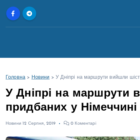
П
е
р
е
й
т
и
д
о
Головна
>
Новини
>
У Дніпрі на маршрути вийшли шіст
в
м
У Дніпрі на маршрути 
і
придбаних у Німеччині
с
т
у
Новини
12 Серпня, 2019
0 Коментарі