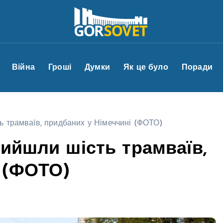
Війна
Гроші
Думки
Як це було
Поради
ь трамваїв, придбаних у Німеччині (ФОТО)
вийшли шість трамваїв,
 (ФОТО)