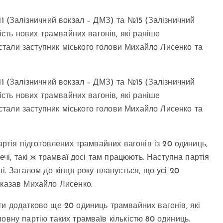
11 (Залізничний вокзал – ДМЗ) та №15 (Залізничний
шість нових трамвайних вагонів, які раніше
тали заступник міського голови Михайло Лисенко та
11 (Залізничний вокзал – ДМЗ) та №15 (Залізничний
шість нових трамвайних вагонів, які раніше
тали заступник міського голови Михайло Лисенко та
артія підготовлених трамвайних вагонів із 20 одиниць,
ечі, такі ж трамваї досі там працюють. Наступна партія
і. Загалом до кінця року планується, що усі 20
сказав Михайло Лисенко.
ти додатково ще 20 одиниць трамвайних вагонів, які
овну партію таких трамваїв кількістю 80 одиниць.