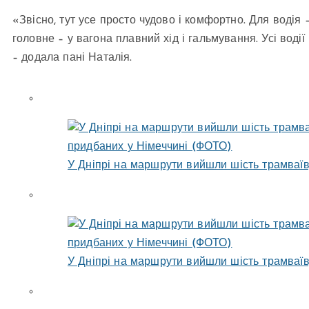
«Звісно, тут усе просто чудово і комфортно. Для водія –
головне – у вагона плавний хід і гальмування. Усі воді
– додала пані Наталія.
У Дніпрі на маршрути вийшли шість трамваїв
У Дніпрі на маршрути вийшли шість трамваїв