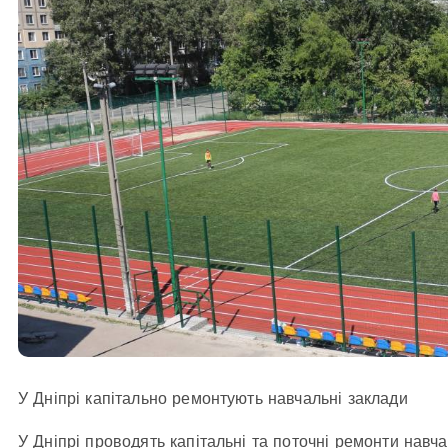
У Дніпрі капітально ремонтують навчальні заклади
У Дніпрі проводять капітальні та поточні ремонти навчал