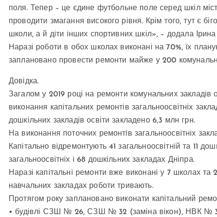
поля. Тепер – це єдине футбольне поле серед шкіл міс
проводити змагання високого рівня. Крім того, тут є біг
школи, а й діти інших спортивних шкіл», – додала Ірин
Наразі роботи в обох школах виконані на 70%, їх плану
заплановано провести ремонти майже у 200 комунальни
Довідка.
Загалом у 2019 році на ремонти комунальних закладів о
виконання капітальних ремонтів загальноосвітніх закла
дошкільних закладів освіти закладено 6,3 млн грн.
На виконання поточних ремонтів загальноосвітніх закладі
Капітально відремонтують 41 загальноосвітній та 11 дош
загальноосвітніх і 68 дошкільних закладах Дніпра.
Наразі капітальні ремонти вже виконані у 7 школах та 2
навчальних закладах роботи тривають.
Протягом року заплановано виконати капітальний ремо
• будівлі СЗШ № 26, СЗШ № 32 (заміна вікон), НВК № 