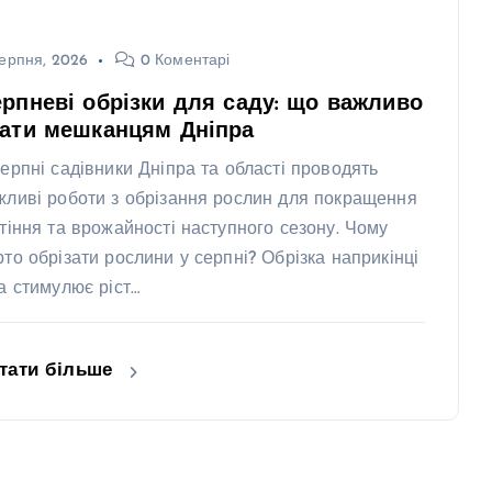
ерпня, 2026
0 Коментарі
рпневі обрізки для саду: що важливо
нати мешканцям Дніпра
серпні садівники Дніпра та області проводять
жливі роботи з обрізання рослин для покращення
ітіння та врожайності наступного сезону. Чому
рто обрізати рослини у серпні? Обрізка наприкінці
та стимулює ріст…
тати більше