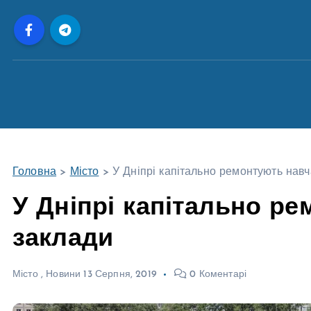
П
е
р
е
й
т
и
д
о
Головна
>
Місто
>
У Дніпрі капітально ремонтують навч
в
м
У Дніпрі капітально р
і
заклади
с
т
у
Місто
,
Новини
13 Серпня, 2019
0 Коментарі