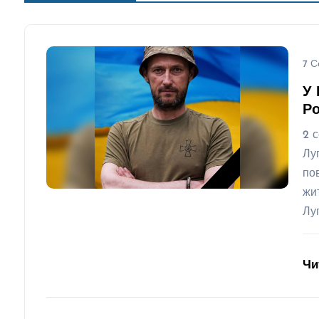
7 С
У 
Ро
2 
Лу
по
жи
Лу
Чи