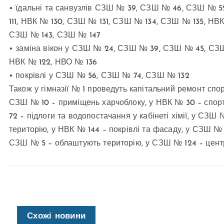
• їдальні та санвузлів СЗШ № 39, СЗШ № 46, СЗШ № 
111, НВК № 130, СЗШ № 131, СЗШ № 134, СЗШ № 135, НВК
СЗШ № 143, СЗШ № 147
• заміна вікон у СЗШ № 24, СЗШ № 39, СЗШ № 45, СЗШ
НВК № 122, НВО № 136
• покрівлі у СЗШ № 56, СЗШ № 74, СЗШ № 132
Також у гімназії № 1 проведуть капітальний ремонт спо
СЗШ № 10 – приміщень харчоблоку, у НВК № 30 – спорт
72 – підлоги та водопостачання у кабінеті хімії, у СЗШ 
територію, у НВК № 144 – покрівлі та фасаду, у СЗШ № 
СЗШ № 5 – облаштують територію, у СЗШ № 124 – центр
Схожі новини