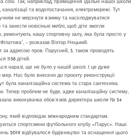
а собі. Так, наприклад, приміщення їдальні нашої школи
каналізації та водопостачання, електромережі. Тут
 учням не мерзнути взимку та насолоджуватися
та занести новісінькі меблі, щоб діти змогли
о, ремонтують нашу спортивну залу, яка була просто у
 Філатова”, – розказав Віктор Нецький.
я за адресою пров. Парусний, 3, також проводять
я 1158 дітей.
ся наразі, ще не було у нашій школі. І це дуже
 мер. Нас було внесено до проєкту реконструкції
т була каналізаційна система та стара сантехніка.
и. Тепер проблем не буде, адже каналізаційну систему,
зказала виконувачка обов’язків директора школи № 54
іону, який відповідає міжнародним стандартам.
енуються спортсмени футбольного клубу «Парус». Наші
пень 2019 відбувалося будівництво та оснащення цього