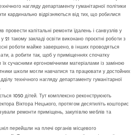
ехнічного нагляду департаменту гуманітарної політики
ти кардинально відрізняються від тих, що робилися
в провести капітальні ремонти їдалень і санвузлів у
 у 21 такому закладі освіти виконано проєктні роботи з
ексні роботи майже завершено, в інших проводяться
ати, а робити так, щоб у приміщеннях спочатку
и їх сучасними ергономічними матеріалами із заміною
робітники школи могли навчатися та працювати у достойних
ідділу технічного нагляду департаменту гуманітарної
.
ається 1050 дітей. Тут комплексно реконструюють
ректора Віктора Нецького, протягом десятиліть кошторис
овували ремонти приміщень, закупівлю меблів та
шкіл перейшли на плечі органів місцевого