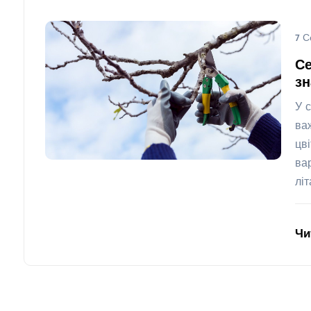
7 С
Се
з
У 
ва
цв
ва
лі
Чи