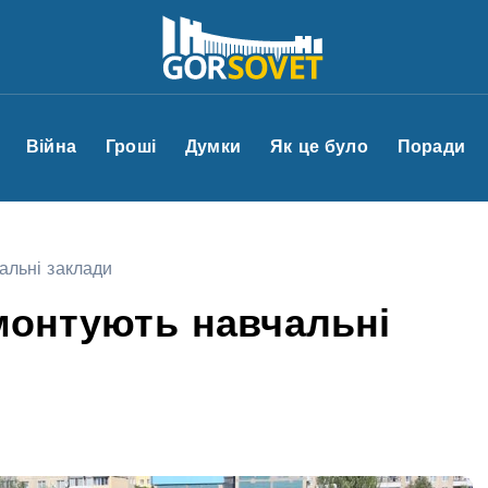
Війна
Гроші
Думки
Як це було
Поради
альні заклади
емонтують навчальні