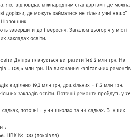
та, яке відповідає міжнародним стандартам і де можна
ові доріжки, де можуть займатися не тільки учні нашої
а Шапошник.
ють завершити до 1 вересня. Загалом цьогоріч у місті
х закладах освіти.
світи Дніпра планується витратити 146,2 млн грн. На
дів – 109,3 млн грн. На виконання капітальних ремонтів
в виділено 19,3 млн грн, дошкільних – 11,3 млн грн.
кільних закладів освіти. Поточні ремонти пройдуть у 76
 садках, поточні – у 44 школах та 44 садках. В інших
нт:
36, НВК № 100 (покрівля)