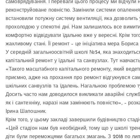
самоврядування. І переваги цього процесу ми відчули н
реконструйоване повністю. Замінили системи опалення, 
встановили потужну систему вентиляції, яка дозволить
прохолодою у спекотні дні. Нам залишилось все вимити 
комфортно відвідувати їдальню вже у вересні. Крім тог
жахливому стані. Її ремонт – це ініціатива мера Бориса
У середній загальноосвітній школі №54, яка знаходитьс
капітальний ремонт у їдальні та санвузлах. Тут навчаєтьс
«Такого масштабного капітального ремонту, який ведеть
приємно, адже на прохання про ремонт відгукнувся сам
шкільних санвузлів та їдалень. Нагальною проблемою ту
Досить часто нам доводилося викликати аварійні служб
як і сантехніку, наразі нам замінюють повністю», – ро
Ірина Шапошник.
Крім того, у цьому закладі завершили будівництво стад
«Цей стадіон нам був необхідний, тому що у школі тр
діти були переможцями багатьох змагань. З 2018 по ли