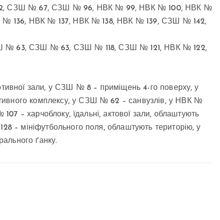
52, СЗШ № 67, СЗШ № 96, НВК № 99, НВК № 100, НВК №
 № 136, НВК № 137, НВК № 138, НВК № 139, СЗШ № 142,
 № 63, СЗШ № 63, СЗШ № 118, СЗШ № 121, НВК № 122,
ртивної зали, у СЗШ № 8 – приміщень 4-го поверху, у
ивного комплексу, у СЗШ № 62 – санвузлів, у НВК №
№ 107 – харчоблоку, їдальні, актової зали, облаштують
128 – мініфутбольного поля, облаштують територію, у
ального ґанку.