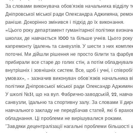
За словами виконувача обов’язків начальника відділу т
Дніпровської міської ради Олександра Аджимяна, ремон
раніше. Докорінно змінився і підхід до їх виконання.
«Цього року департамент гуманітарної політики визначи
школах, де навчається 1000 та більше учнів. Цього року
капремонту їдалень та санвузлів. У шести з них компл
поточні. Ми дійшли рішення не просто білити та фарбув
прибирали все старе до голих стін, а потім обладнувал
внутрішніх і зовнішніх систем. Все, щоб і учні, і спів
умовах», – зазначив виконувач обов’язків начальника в
політики Дніпровської міської ради Олександр Аджимян
У школі №31, що на вул. Фабрично-заводській, 22, навч
санвузли, їдальню та спортивну залу. За словами її ди
навчального закладу не передбачав статей, які б врах
обладнання. Ці проблеми не вирішувалися роками.
“Завдяки децентралізації нагальні проблеми більшості 