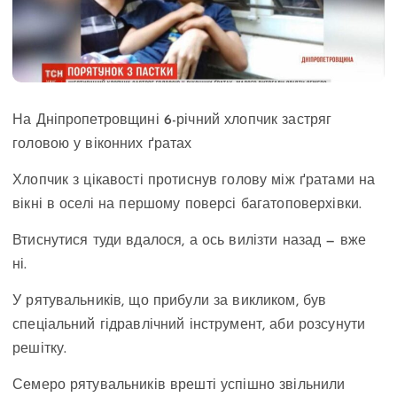
На Дніпропетровщині 6-річний хлопчик застряг
головою у віконних ґратах
Хлопчик з цікавості протиснув голову між ґратами на
вікні в оселі на першому поверсі багатоповерхівки.
Втиснутися туди вдалося, а ось вилізти назад — вже
ні.
У рятувальників, що прибули за викликом, був
спеціальний гідравлічний інструмент, аби розсунути
решітку.
Семеро рятувальників врешті успішно звільнили