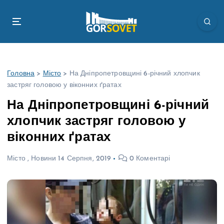
П
е
р
е
й
т
Головна
>
Місто
>
На Дніпропетровщині 6-річний хлопчик
и
застряг головою у віконних ґратах
д
о
На Дніпропетровщині 6-річний
в
хлопчик застряг головою у
м
і
віконних ґратах
с
т
Місто
,
Новини
14 Серпня, 2019
0 Коментарі
у