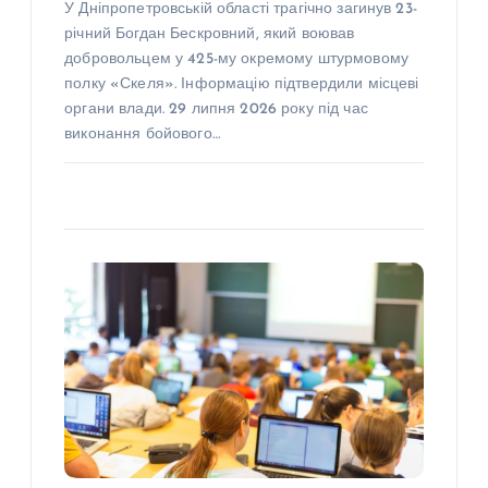
У Дніпропетровській області трагічно загинув 23-
річний Богдан Бескровний, який воював
добровольцем у 425-му окремому штурмовому
полку «Скеля». Інформацію підтвердили місцеві
органи влади. 29 липня 2026 року під час
виконання бойового…