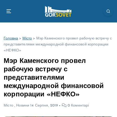
П
е
р
е
й
т
Головна
>
Місто
>
Мэр Каменского провел рабочую встречу с
и
представителями международной финансовой корпорации
д
«НЕФКО»
о
в
Мэр Каменского провел
м
рабочую встречу с
і
с
представителями
т
международной финансовой
у
корпорации «НЕФКО»
Місто
,
Новини
14 Серпня, 2019
0 Коментарі