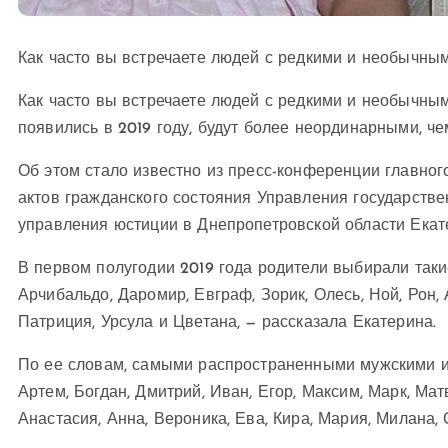
Как часто вы встречаете людей с редкими и необычны
Как часто вы встречаете людей с редкими и необычным
появились в 2019 году, будут более неординарными, ч
Об этом стало известно из пресс-конференции главног
актов гражданского состояния Управления государстве
управления юстиции в Днепропетровской области Екат
В первом полугодии 2019 года родители выбирали таки
Арчибальдо, Даромир, Евграф, Зорик, Олесь, Ной, Рон,
Патриция, Урсула и Цветана, — рассказала Екатерина.
По ее словам, самыми распространенными мужскими и
Артем, Богдан, Дмитрий, Иван, Егор, Максим, Марк, Мат
Анастасия, Анна, Вероника, Ева, Кира, Мария, Милана,