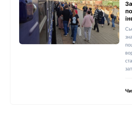
За
по
ін
Сь
зн
по
во
ст
за
Чи