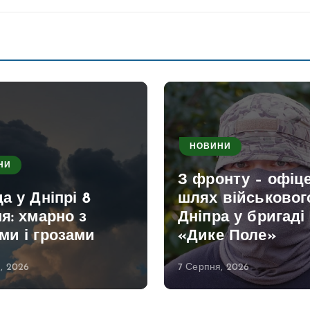
НОВИНИ
НИ
З фронту – офіце
а у Дніпрі 8
шлях військовог
я: хмарно з
Дніпра у бригаді
ми і грозами
«Дике Поле»
, 2026
7 Серпня, 2026