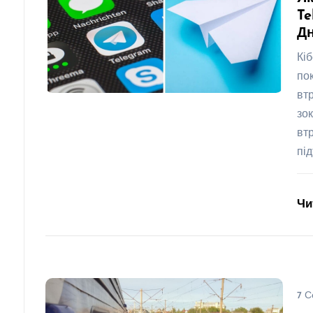
Te
Дн
Кі
по
вт
зо
вт
пі
Чи
7 С