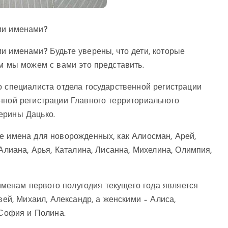
ми именами?
и именами? Будьте уверены, что дети, которые
ем мы можем с вами это представить.
о специалиста отдела государственной регистрации
нной регистрации Главного территориального
ерины Дацько.
е имена для новорожденных, как Алиосман, Арей,
 Алиана, Арья, Каталина, Лисанна, Михелина, Олимпия,
менам первого полугодия текущего года является
вей, Михаил, Александр, а женскими – Алиса,
 София и Полина.