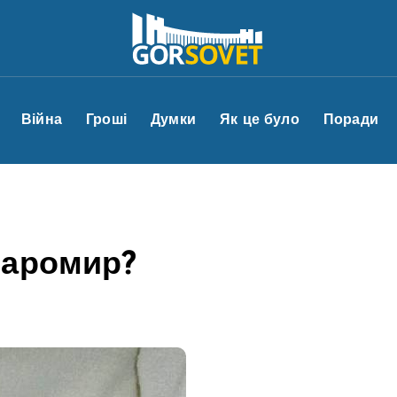
Війна
Гроші
Думки
Як це було
Поради
Даромир?