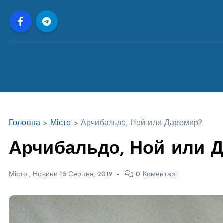
П
е
р
е
й
т
и
д
о
Головна
>
Місто
>
Арчибальдо, Ной или Даромир?
в
м
Арчибальдо, Ной или 
і
с
Місто
,
Новини
15 Серпня, 2019
0 Коментарі
т
у