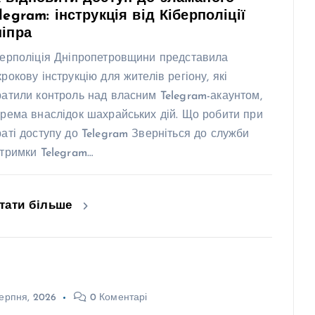
legram: інструкція від Кіберполіції
іпра
берполіція Дніпропетровщини представила
крокову інструкцію для жителів регіону, які
ратили контроль над власним Telegram-акаунтом,
крема внаслідок шахрайських дій. Що робити при
раті доступу до Telegram Зверніться до служби
дтримки Telegram…
тати більше
ерпня, 2026
0 Коментарі