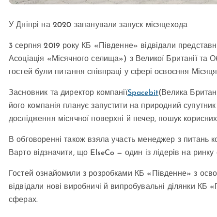
У Дніпрі на 2020 запанували запуск місяцехода
3 серпня 2019 року КБ «Південне» відвідали представн
Асоціація «Місячного селища») з Великої Британії та 
гостей були питання співпраці у сфері освоєння Місяця
Засновник та директор компанії
Spacebit
(Велика Британ
його компанія планує запустити на природний супутник 
дослідження місячної поверхні й печер, пошук корисних
В обговоренні також взяла участь менеджер з питань ко
Варто відзначити, що ElseCo — один із лідерів на ринку
Гостей ознайомили з розробками КБ «Південне» з осво
відвідали нові виробничі й випробувальні ділянки КБ «
сферах.