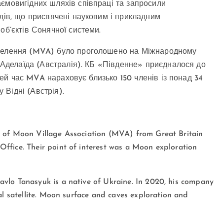
ємовигідних шляхів співпраці та запросили
одів, що присвячені науковим і прикладним
об’єктів Сонячної системи.
оселення (MVA) було проголошено на Міжнародному
. Аделаїда (Австралія). КБ «Південне» приєдналося до
 цей час MVA нараховує близько 150 членів із понад 34
у Відні (Австрія).
s of Moon Village Association (MVA) from Great Britain
ffice. Their point of interest was a Moon exploration
vlo Tanasyuk is a native of Ukraine. In 2020, his company
al satellite. Moon surface and caves exploration and