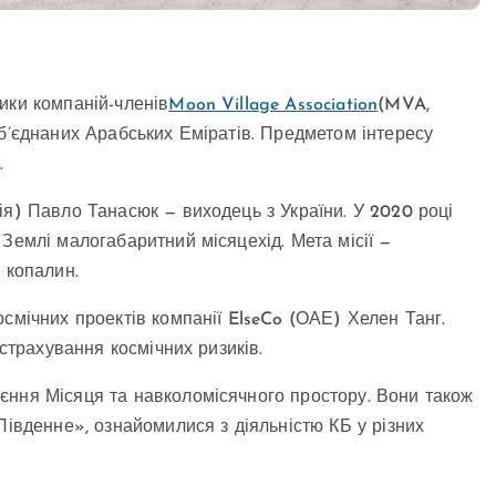
ики компаній-членів
Moon Village Association
(MVA,
Об’єднаних Арабських Еміратів. Предметом інтересу
.
ія) Павло Танасюк — виходець з України. У 2020 році
Землі малогабаритний місяцехід. Мета місії —
 копалин.
смічних проектів компанії ElseCo (ОАЕ) Хелен Танг.
 страхування космічних ризиків.
єння Місяця та навколомісячного простору. Вони також
Південне», ознайомилися з діяльністю КБ у різних