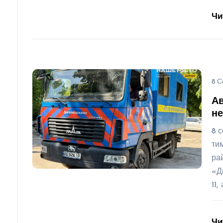
Чи
8 С
Ав
не
8 
ти
ра
«Д
11,
Чи