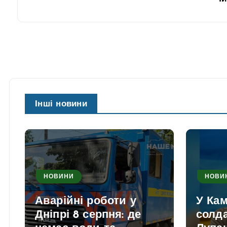
Інші новини
НОВИНИ
НОВИ
Аварійні роботи у
У Ка
Дніпрі 8 серпня: де
солд