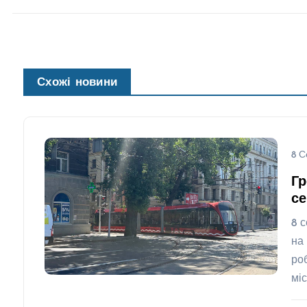
Схожі новини
8 С
Гр
се
8 
на
ро
мі