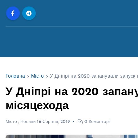
П
е
р
е
й
т
и
д
о
Головна
>
Місто
>
У Дніпрі на 2020 запанували запуск
в
м
У Дніпрі на 2020 запан
і
місяцехода
с
т
у
Місто
,
Новини
16 Серпня, 2019
0 Коментарі