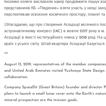
Іноземні колеги висловили намір продовжити пошук вза
представників КБ «Південне» взяти участь у низці зах
перспективам освоєння космічного простору, планет та 
☑
Нагадаємо, що про створення Асоціації місячного п
астронавтичному конгресі (IAC) в жовтні 2017 року в м
Асоціації в якості інституційного члена у 2018 році. На
країн з усього світу. Штаб-квартира Асоціації базується 
***
August 13, 2019, representatives of the member companie
and United Arab Emirates visited Yuzhnoye State Design O
collaboration.
Company SpaceВit (Great Britain) founder and director Pa
plans to launch a small lunar rover onto the Earth’s natur
mineral prospection are the mission goals.