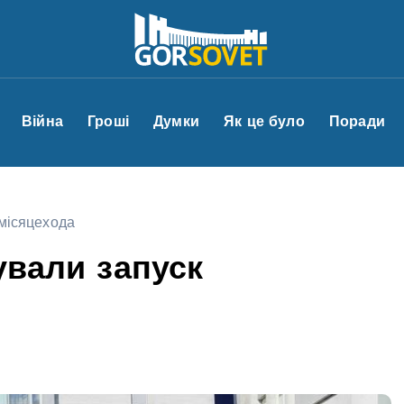
Війна
Гроші
Думки
Як це було
Поради
 місяцехода
ували запуск