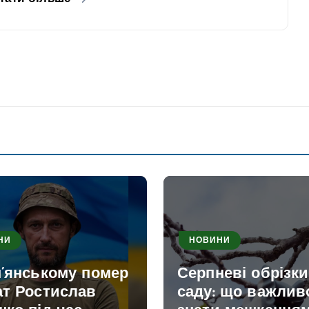
НИ
НОВИНИ
м’янському помер
Серпневі обрізк
ат Ростислав
саду: що важлив