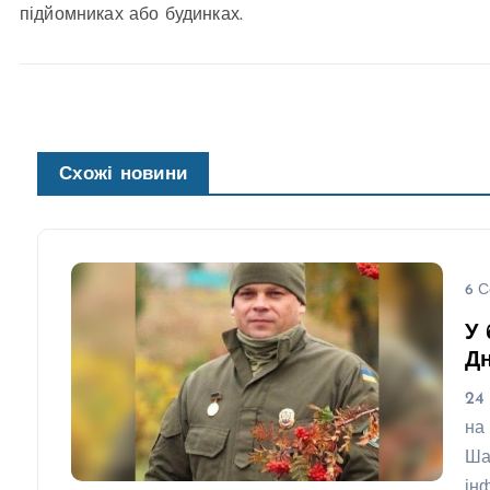
підйомниках або будинках.
Схожі новини
6 С
У 
Д
24
на
Ша
ін