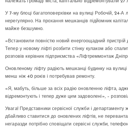
належать громаді міста, капітально відремонтували 27 
У 7-му блоці багатоповерхівки на вулиці Робочій, 24-А
нерегулярно. На прохання мешканців підйомник капітал
майже безшумно.
«Встановили повністю новий енергоощадний пристрій д
Тепер у новому ліфті розбити стінку кулаком або спали
розповів керівник підприємства «Ліфтреммонтаж Дніпр
Оновленому ліфту радіють мешканці будинку на вулиці 
менш ніж 40 років і потребував ремонту.
«Я, мабуть, більше за всіх радію оновленню ліфта, адж
відремонтують і тепер дуже цим задоволені», – розпов
Увага! Представники сервісної служби і департаменту
дбайливо ставитися до оновлених ліфтів, не перевантаж
негаразди потрібно сповіщати сервісні служби, телефон