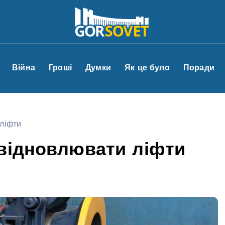
Війна
Гроші
Думки
Як це було
Поради
 ліфти
 відновлювати ліфти