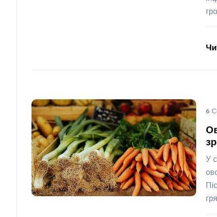
гр
Чи
6 С
Ов
зр
У 
ов
Пі
гр