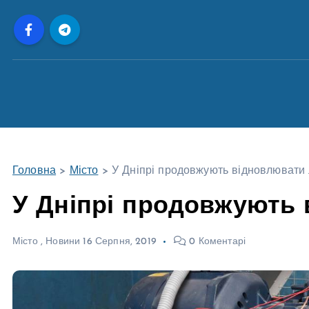
П
е
р
е
й
т
и
д
о
Головна
>
Місто
>
У Дніпрі продовжують відновлювати
в
м
У Дніпрі продовжують
і
с
Місто
,
Новини
16 Серпня, 2019
0 Коментарі
т
у