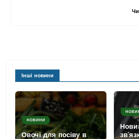
Чи
Інші новини
НОВИ
НОВИНИ
Нови
Овочі для посіву в
зв’яз