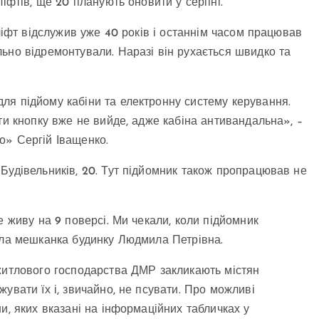
ліфтів, ще 20 планують оновити у серпні.
 ліфт відслужив уже 40 років і останнім часом працював
ьно відремонтували. Наразі він рухається швидко та
ля підйому кабіни та електронну систему керування.
ти кнопку вже не вийде, адже кабіна антивандальна», –
о» Сергій Іващенко.
Будівельників, 20. Тут підйомник також пропрацював не
е живу на 9 поверсі. Ми чекали, коли підйомник
іла мешканка будинку Людмила Петрівна.
 житлового господарства ДМР закликають містян
увати їх і, звичайно, не псувати. Про можливі
и, яких вказані на інформаційних табличках у