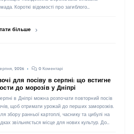
омада. Короткі відомості про загиблого…
тати більше
ерпня, 2026
0 Коментарі
очі для посіву в серпні: що встигне
ости до морозів у Дніпрі
серпні в Дніпрі можна розпочати повторний посів
очів, щоб отримати урожай до перших заморозків.
сля збору ранньої картоплі, часнику та цибулі на
ядках звільняється місце для нових культур. До…