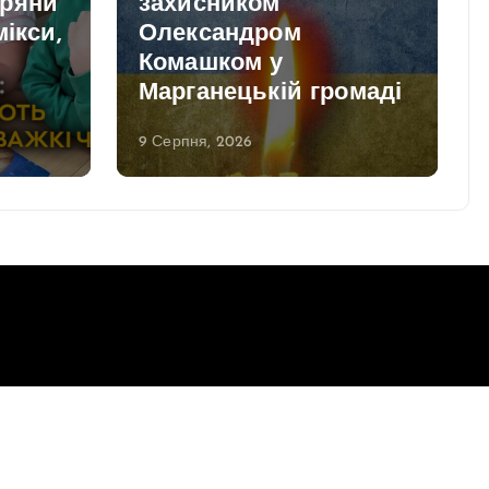
пряни
захисником
мікси,
Олександром
Комашком у
и
Марганецькій громаді
9 Серпня, 2026
Повернутись до верху