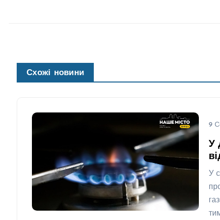
Схожі новини
9 С
У 
ві
У 
пр
га
ти