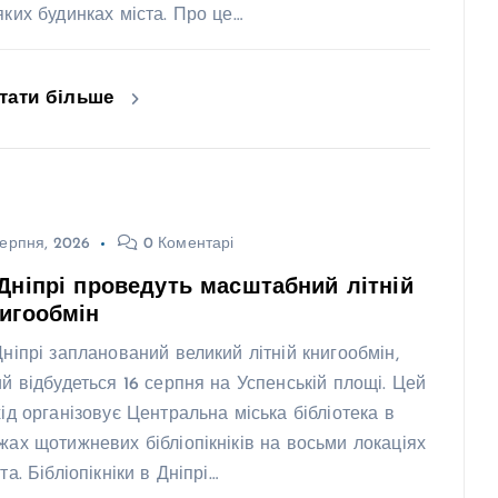
яких будинках міста. Про це…
тати більше
ерпня, 2026
0 Коментарі
Дніпрі проведуть масштабний літній
игообмін
Дніпрі запланований великий літній книгообмін,
ий відбудеться 16 серпня на Успенській площі. Цей
хід організовує Центральна міська бібліотека в
жах щотижневих бібліопікніків на восьми локаціях
та. Бібліопікніки в Дніпрі…