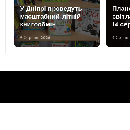
У Дніпрі проведуть
План
масштабний літній
світл
книгообмін
14 се
9 Серпня, 2026
9 Серпня
Copyright © 2026 Gorsovet