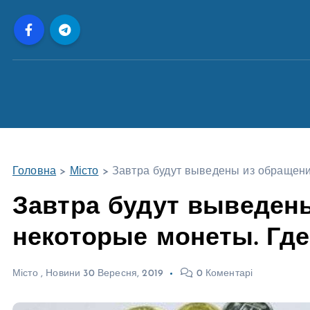
П
е
р
е
й
т
и
д
о
Головна
>
Місто
>
Завтра будут выведены из обращени
в
м
Завтра будут выведен
і
некоторые монеты. Гд
с
т
у
Місто
,
Новини
30 Вересня, 2019
0 Коментарі