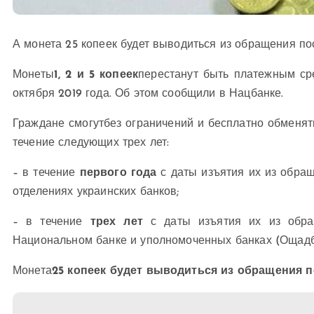
А монета 25 копеек будет выводиться из обращения по
Монеты
1, 2 и 5 копеек
перестанут быть платежным ср
октября 2019 года. Об этом сообщили в Нацбанке.
Граждане смогутбез ограничений и бесплатно обменят
течение следующих трех лет:
– в течение
первого года
с даты изъятия их из обра
отделениях украинских банков;
– в течение
трех лет
с даты изъятия их из обр
Национальном банке и уполномоченных банках (Ощадб
Монета
25 копеек будет выводиться из обращения 