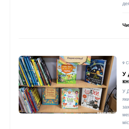
де
Чи
9 С
У 
кн
У 
як
за
ме
міс