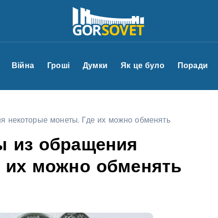
Війна
Гроші
Думки
Як це було
Поради
я некоторые монеты. Где их можно обменять
ы из обращения
е их можно обменять