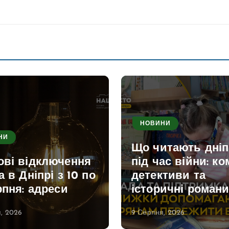
НОВИНИ
НИ
Що читають дні
ові відключення
під час війни: ко
а в Дніпрі з 10 по
детективи та
рпня: адреси
історичні роман
, 2026
9 Серпня, 2026