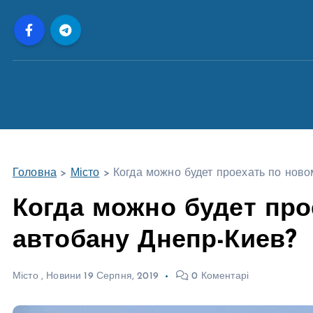
П
е
р
е
й
т
и
д
о
Головна
>
Місто
>
Когда можно будет проехать по ново
в
м
Когда можно будет про
і
автобану Днепр-Киев?
с
т
у
Місто
,
Новини
19 Серпня, 2019
0 Коментарі