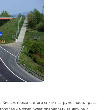
-Киев,который в итоге снизит загруженность трассы
городами можно будет преодолеть за четыре с