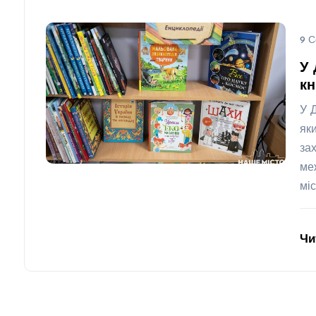
9 С
У 
кн
У 
як
за
ме
міс
Чи