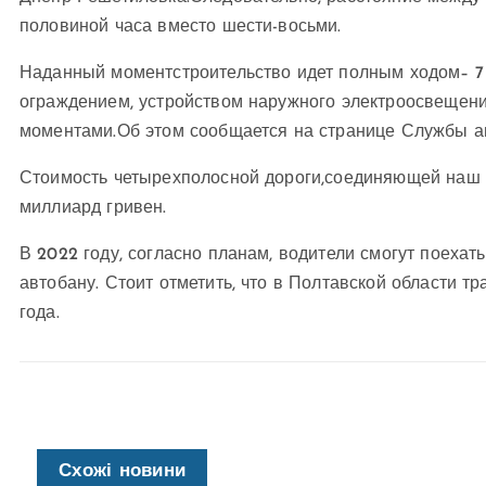
половиной часа вместо шести-восьми.
Наданный моментстроительство идет полным ходом– 7
ограждением, устройством наружного электроосвещени
моментами.
Об этом сообщается на странице Службы 
Стоимость четырехполосной дороги,соединяющей наш 
миллиард гривен.
В 2022 году, согласно планам, водители смогут поехат
автобану. Стоит отметить, что в Полтавской области т
года.
Схожі новини