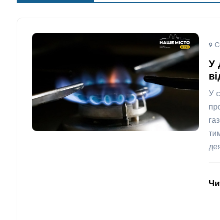
9 С
У 
ві
У 
пр
га
ти
де
Чи