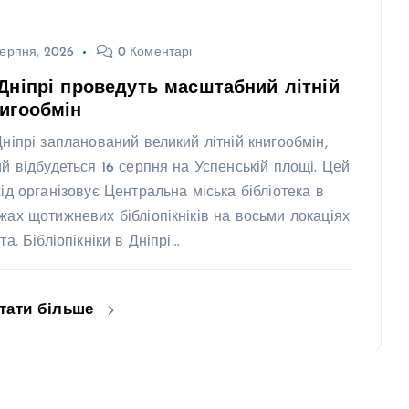
ерпня, 2026
0 Коментарі
Дніпрі проведуть масштабний літній
игообмін
Дніпрі запланований великий літній книгообмін,
ий відбудеться 16 серпня на Успенській площі. Цей
хід організовує Центральна міська бібліотека в
жах щотижневих бібліопікніків на восьми локаціях
та. Бібліопікніки в Дніпрі…
тати більше