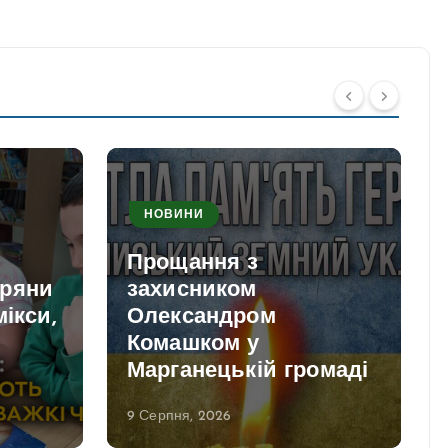
НОВИНИ
Прощання з
пряни
захисником
мікси,
Олександром
Комашком у
и
Марганецькій громаді
9 Серпня, 2026