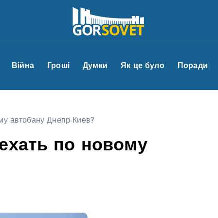
Війна
Гроші
Думки
Як це було
Поради
му автобану Днепр-Киев?
ехать по новому