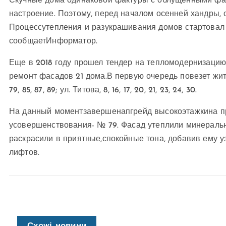
Скучные дома одинаковой фактуры с облущенными фа
настроение. Поэтому, перед началом осенней хандры, 
Процессутепления и разукрашивания домов стартовал
сообщаетИнформатор.
Еще в 2018 году прошел тендер на тепломодернизацию
ремонт фасадов 21 дома.В первую очередь повезет жи
79, 85, 87, 89; у
л. Титова, 8, 16, 17, 20, 21, 23, 24, 30.
На данный моментзавершенапгрейд высокоэтажкина пр
усовершенствования- № 79. Фасад утеплили минеральн
раскрасили в приятные,спокойные тона, добавив ему у
лифтов.