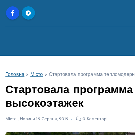
П
е
р
е
й
т
и
д
о
Головна
>
Місто
>
Стартовала программа тепломодерн
в
м
Стартовала программа
і
высокоэтажек
с
т
у
Місто
,
Новини
19 Серпня, 2019
0 Коментарі