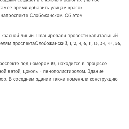
садами создают в спальных районах унылое
самое время добавить улицам красок.
 напроспекте Слобожанском. Об этом
 красной линии. Планировали провести капитальный
телям проспекта
Слобожанский, 1, 2, 4, 6, 11, 13, 34, 44, 56,
оспекте под номером 85, находится в процессе
ой ватой, цоколь – пенополистиролом. Здание
зор. В соседнем здании также поменяли конструкцию