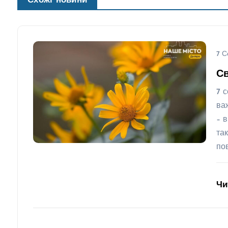
Схожі новини
7 С
Св
7 с
ва
– 
та
по
Чи