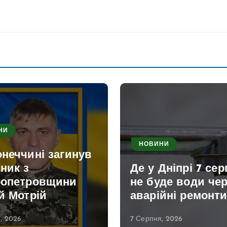
НИ
НОВИНИ
неччині загинув
ник з
Де у Дніпрі 7 се
ропетровщини
не буде води че
й Мотрій
аварійні ремонт
, 2026
7 Серпня, 2026