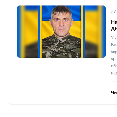
7 С
На
Дн
У 
Во
ук
ур
об
на
Чи