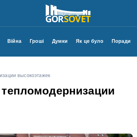
Війна
Гроші
Думки
Як це було
Поради
изации высокоэтажек
 тепломодернизации