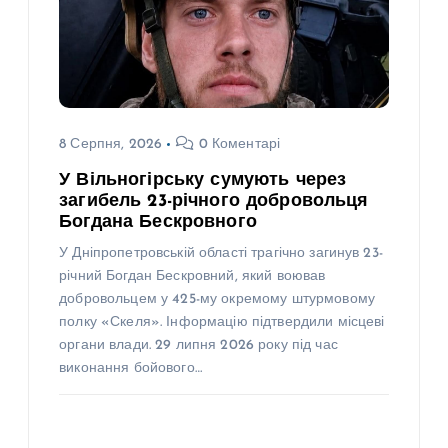
8 Серпня, 2026
0 Коментарі
У Вільногірську сумують через
загибель 23-річного добровольця
Богдана Бескровного
У Дніпропетровській області трагічно загинув 23-
річний Богдан Бескровний, який воював
добровольцем у 425-му окремому штурмовому
полку «Скеля». Інформацію підтвердили місцеві
органи влади. 29 липня 2026 року під час
виконання бойового…