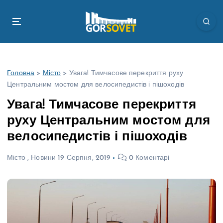
П
е
р
е
й
т
Головна
>
Місто
>
Увага! Тимчасове перекриття руху
и
Центральним мостом для велосипедистів і пішоходів
д
о
Увага! Тимчасове перекриття
в
руху Центральним мостом для
м
і
велосипедистів і пішоходів
с
т
Місто
,
Новини
19 Серпня, 2019
0 Коментарі
у