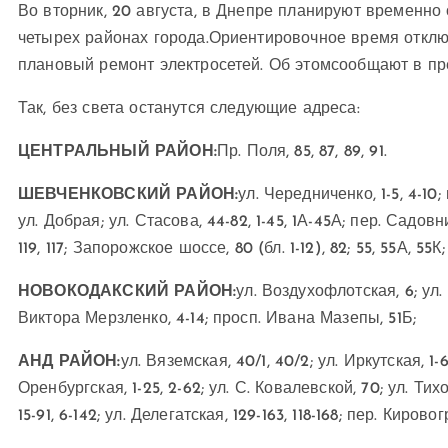
Во вторник, 20 августа, в Днепре планируют временно 
четырех районах города.Ориентировочное время отключ
плановый ремонт электросетей. Об этомсообщают в пр
Так, без света останутся следующие адреса:
ЦЕНТРАЛЬНЫЙ РАЙОН:
Пр. Поля, 85, 87, 89, 91.
ШЕВЧЕНКОВСКИЙ РАЙОН:
ул. Чередниченко, 1-5, 4-10;
ул. Добрая; ул. Стасова, 44-82, 1-45, 1А-45А; пер. Садовни
119, 117; Запорожское шоссе, 80 (бл. 1-12), 82; 55, 55А, 55К;
НОВОКОДАКСКИЙ РАЙОН:
ул. Воздухофлотская, 6; ул.
Виктора Мерзленко, 4-14; просп. Ивана Мазепы, 51Б;
АНД РАЙОН:
ул. Вяземская, 40/1, 40/2; ул. Иркутская, 1-6
Оренбургская, 1-25, 2-62; ул. С. Ковалевской, 70; ул. Тихо
15-91, 6-142; ул. Делегатская, 129-163, 118-168; пер. Кирово