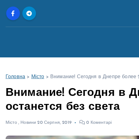
П
е
р
е
й
т
и
д
о
Головна
>
Місто
>
Внимание! Сегодня в Днепре более 2
в
м
Внимание! Сегодня в Д
і
останется без света
с
т
у
Місто
,
Новини
20 Серпня, 2019
0 Коментарі