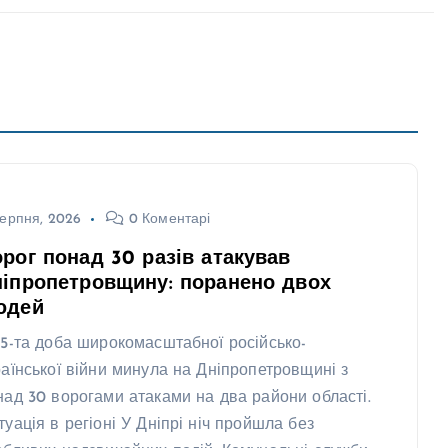
ерпня, 2026
0 Коментарі
рог понад 30 разів атакував
іпропетровщину: поранено двох
юдей
25-та доба широкомасштабної російсько-
раїнської війни минула на Дніпропетровщині з
над 30 ворогами атаками на два райони області.
туація в регіоні У Дніпрі ніч пройшла без