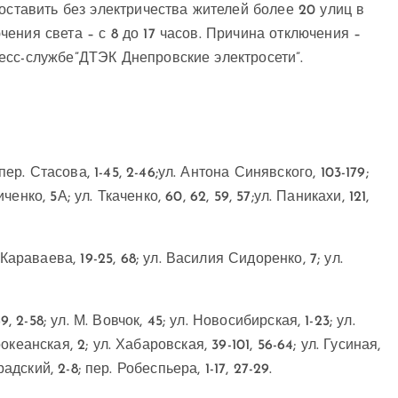
оставить без электричества жителей более 20 улиц в
ения света – с 8 до 17 часов. Причина отключения –
есс-службе”ДТЭК Днепровские электросети”.
 пер. Стасова, 1-45, 2-46;ул. Антона Синявского, 103-179;
ченко, 5А; ул. Ткаченко, 60, 62, 59, 57;ул. Паникахи, 121,
 Караваева, 19-25, 68; ул. Василия Сидоренко, 7; ул.
9, 2-58; ул. М. Вовчок, 45; ул. Новосибирская, 1-23; ул.
океанская, 2; ул. Хабаровская, 39-101, 56-64; ул. Гусиная,
градский, 2-8; пер. Робеспьера, 1-17, 27-29.