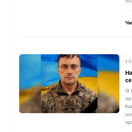
ос
Чи
5 С
На
се
13
за
Ка
го
пр