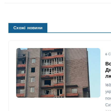
Схожі новини
6 С
Во
Дн
л
16
ук
по
Си