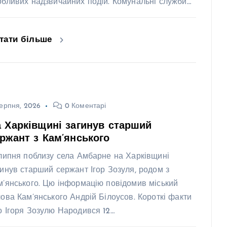
обливих надзвичайних подій. Комунальні служби…
тати більше
ерпня, 2026
0 Коментарі
 Харківщині загинув старший
ржант з Кам’янського
 липня поблизу села Амбарне на Харківщині
гинув старший сержант Ігор Зозуля, родом з
м’янського. Цю інформацію повідомив міський
лова Кам’янського Андрій Білоусов. Короткі факти
о Ігоря Зозулю Народився 12…