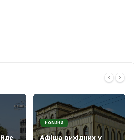
НОВИНИ
ийде
Афіша вихідних у