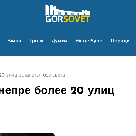
Війна
Гроші
Думки
Як це було
Поради
0 улиц останется без света
непре более 20 улиц