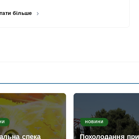
тати більше
НИ
НОВИНИ
альна спека
Похолодання пр